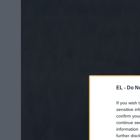
EL -
Do No
If you wish 
sensitive in
confirm you
continue se
information 
further disc