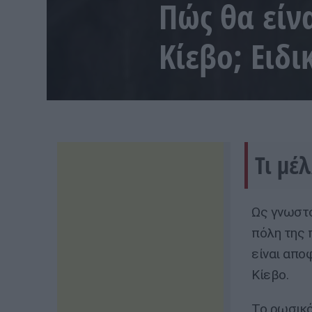
Πώς θα είν
Κίεβο; Ειδι
Τι μέ
Ως γνωστό
πόλη της 
είναι απο
Κίεβο.
Το ρωσικό