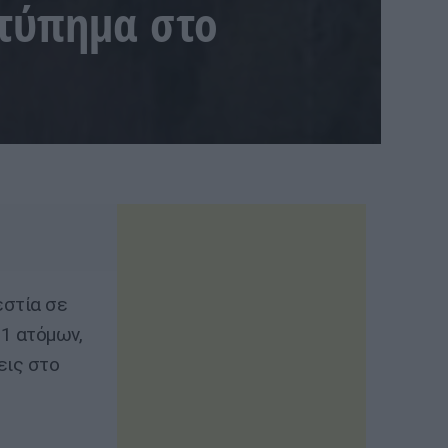
χτύπημα στο
εστία σε
1 ατόμων,
εις στο