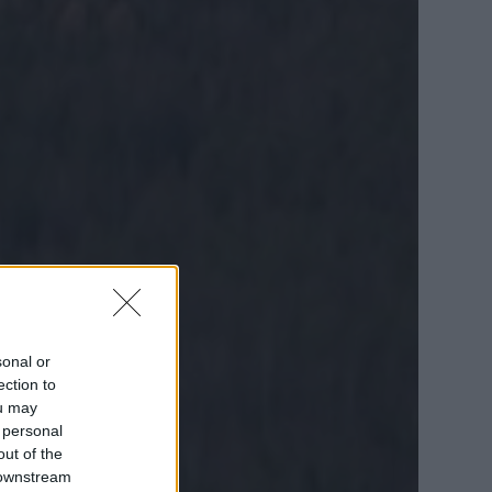
sonal or
ection to
ou may
 personal
out of the
 downstream