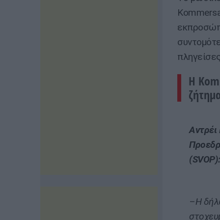
Kommersan
εκπροσώπω
συντομότε
πληγείσες
Η Komm
ζήτημ
Αντρέι 
Προεδρ
(SVOP)
–
Η δήλ
στοχευ