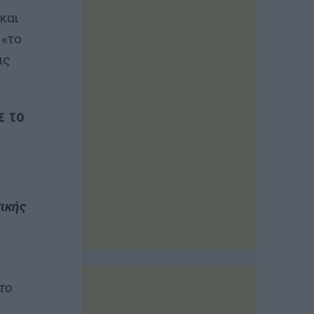
και
 «το
ις
ε το
τικής
το