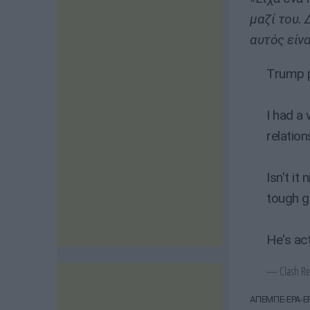
μαζί του. 
αυτός είνα
Trump p
I had a
relation
Isn't it
tough gu
He's ac
— Clash Re
ΑΠΕΜΠΕ-EPA-EP