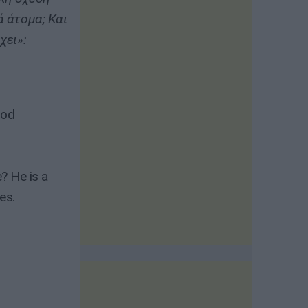
ά άτομα; Και
χει»:
ood
e? He is a
es.