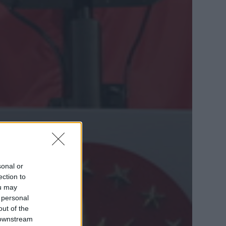
sonal or
ection to
ou may
 personal
out of the
 downstream