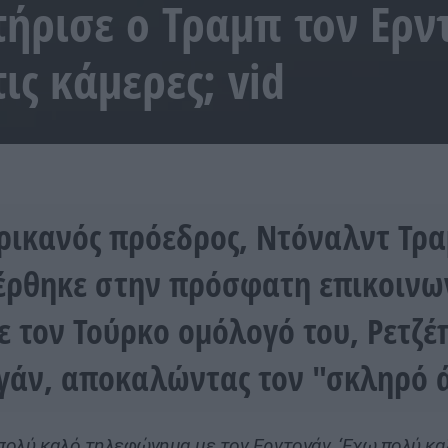
ήρισε ο Τραμπ τον Ερν
ις κάμερες; vid
ρικανός πρόεδρος, Ντόναλντ Τρα
ρθηκε στην πρόσφατη επικοινω
με τον Τούρκο ομόλογό του, Ρετζέ
γάν, αποκαλώντας τον "σκληρό 
 πολύ καλό τηλεφώνημα με τον Ερντογάν. ‘Εχω πολύ κ