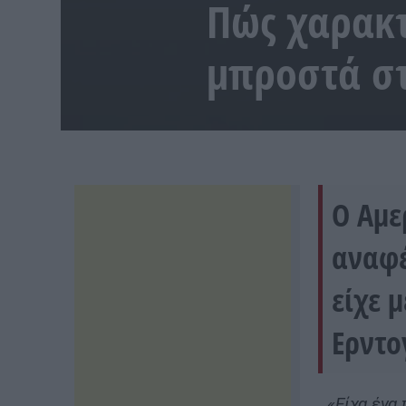
Πώς χαρακτ
μπροστά στ
Ο Αμε
αναφέ
είχε 
Ερντο
«Είχα ένα