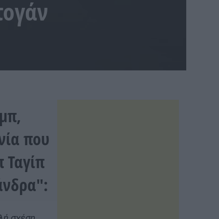
τογάν
μπ,
νία που
π Ταγίπ
άνδρα":
αλή σχέση