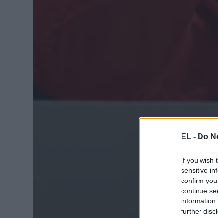
EL -
Do No
If you wish 
sensitive in
confirm you
continue se
information 
further disc