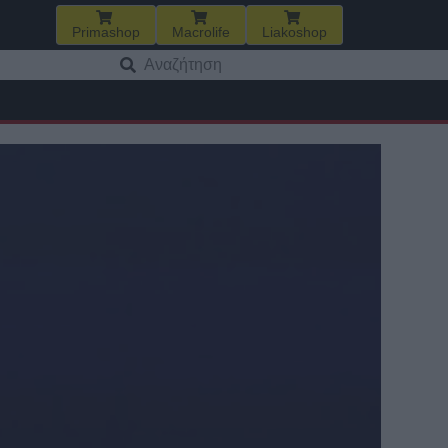
Primashop
Macrolife
Liakoshop
Αναζήτηση
για: