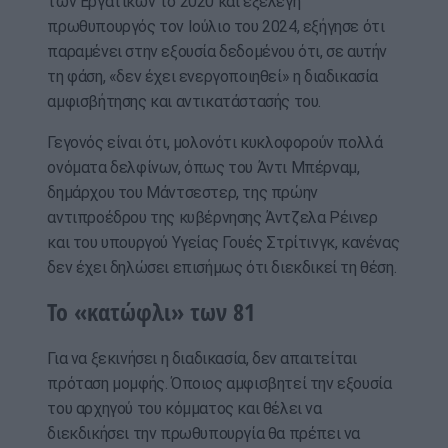
των Εργατικών το 2020 και εξελέγη
πρωθυπουργός τον Ιούλιο του 2024, εξήγησε ότι
παραμένει στην εξουσία δεδομένου ότι, σε αυτήν
τη φάση, «δεν έχει ενεργοποιηθεί» η διαδικασία
αμφισβήτησης και αντικατάστασής του.
Γεγονός είναι ότι, μολονότι κυκλοφορούν πολλά
ονόματα δελφίνων, όπως του Άντι Μπέρναμ,
δημάρχου του Μάντσεστερ, της πρώην
αντιπροέδρου της κυβέρνησης Άντζελα Ρέινερ
και του υπουργού Υγείας Γουές Στρίτινγκ, κανένας
δεν έχει δηλώσει επισήμως ότι διεκδικεί τη θέση.
Το «κατώφλι» των 81
Για να ξεκινήσει η διαδικασία, δεν απαιτείται
πρόταση μομφής. Όποιος αμφισβητεί την εξουσία
του αρχηγού του κόμματος και θέλει να
διεκδικήσει την πρωθυπουργία θα πρέπει να