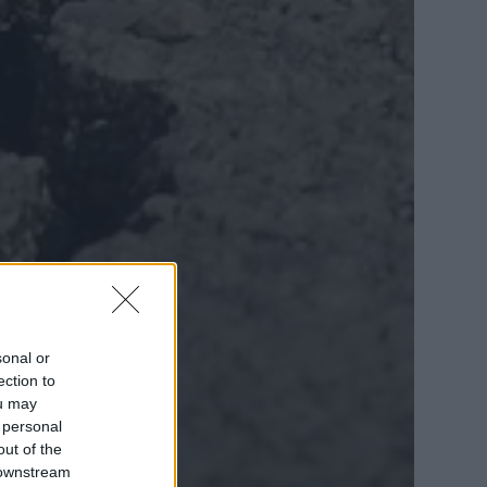
sonal or
ection to
ou may
 personal
out of the
 downstream