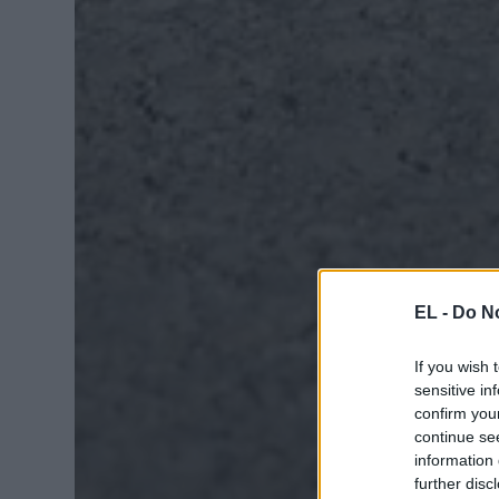
EL -
Do No
If you wish 
sensitive in
confirm you
continue se
information 
further disc