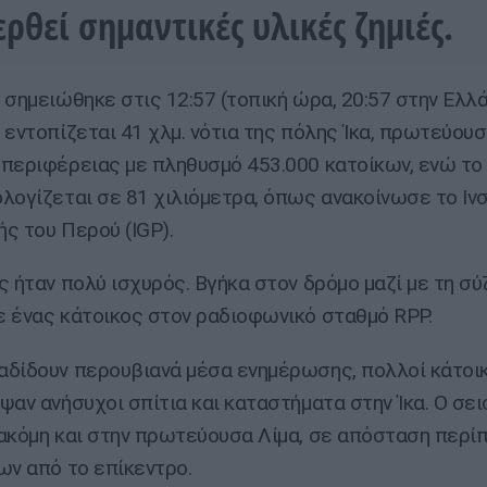
ρθεί σημαντικές υλικές ζημιές.
 σημειώθηκε στις 12:57 (τοπική ώρα, 20:57 στην Ελλά
 εντοπίζεται 41 χλμ. νότια της πόλης Ίκα, πρωτεύου
περιφέρειας με πληθυσμό 453.000 κατοίκων, ενώ το
λογίζεται σε 81 χιλιόμετρα, όπως ανακοίνωσε το Ιν
ς του Περού (IGP).
ς ήταν πολύ ισχυρός. Βγήκα στον δρόμο μαζί με τη σύ
 ένας κάτοικος στον ραδιοφωνικό σταθμό RPP.
δίδουν περουβιανά μέσα ενημέρωσης, πολλοί κάτοι
ψαν ανήσυχοι σπίτια και καταστήματα στην Ίκα. Ο σει
ακόμη και στην πρωτεύουσα Λίμα, σε απόσταση περί
ων από το επίκεντρο.