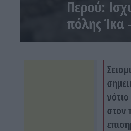
Περού: Ισχ
πόλης Ίκα 
Σεισμ
σημει
νότιο
στον 
επιση