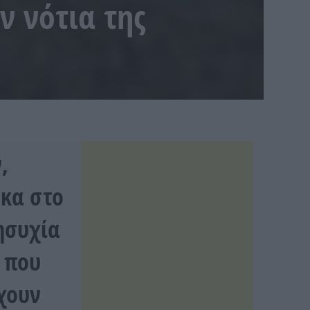
ν νότια της
,
Ίκα στο
ησυχία
 που
έχουν