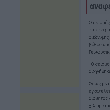
αναφε
Ο σεισμός
επίκεντρο
ομώνυμης 
βάθος υπο
Γεωφυσική
«Ο σεισμό
αφηγήθηκε
Όπως μετα
εγκατέλει
αισθητός 
χιλιομέτρ