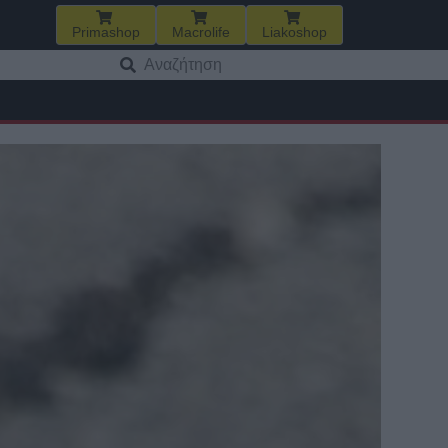
Primashop
Macrolife
Liakoshop
Αναζήτηση
για: