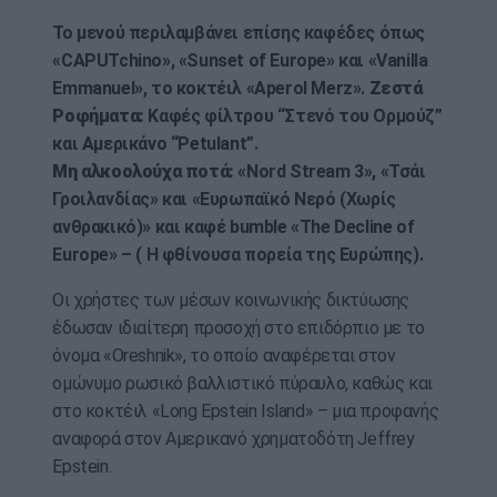
Το μενού περιλαμβάνει επίσης καφέδες όπως
«CAPUTchino», «Sunset of Europe» και «Vanilla
Emmanuel», το κοκτέιλ «Aperol Merz».
Ζεστά
Ροφήματα:
Καφές φίλτρου “Στενό του Ορμούζ”
και Αμερικάνο “Petulant”.
Μη αλκοολούχα ποτά:
«Nord Stream 3», «Τσάι
Γροιλανδίας» και «Ευρωπαϊκό Νερό (Χωρίς
ανθρακικό)» και καφέ bumble «The Decline of
Europe» – ( Η φθίνουσα πορεία της Ευρώπης).
Οι χρήστες των μέσων κοινωνικής δικτύωσης
έδωσαν ιδιαίτερη προσοχή στο επιδόρπιο με το
όνομα «Oreshnik», το οποίο αναφέρεται στον
ομώνυμο ρωσικό βαλλιστικό πύραυλο, καθώς και
στο κοκτέιλ «Long Epstein Island» – μια προφανής
αναφορά στον Αμερικανό χρηματοδότη Jeffrey
Epstein.