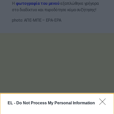
Η
φωτογραφία του μενού
εξαπλώθηκε γρήγορα
στο διαδίκτυο και πυροδότησε κύμα συζήτησης!
photo: ΑΠΕ-ΜΠΕ – EPA-EPA
EL -
Do Not Process My Personal Information