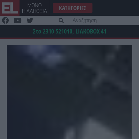
Μετάβαση
ΚΑΤΗΓΟΡΊΕΣ
στο
περιεχόμενο
Α
γι
Στο 2310 521010, LIAKOBOX
41