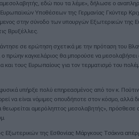
ιαμεσολαβητής, εδώ που τα λέμε», δήλωσε ο αναπλη
 Ευρωπαϊκών Υποθέσεων της Γερμανίας Γκύντερ Κρι
μενος στην σύνοδο των υπουργών Εξωτερικών της 
ις Βρυξέλλες.
πάντησε σε ερώτηση σχετικά με την πρόταση του Βλα
ι ο πρώην καγκελάριος θα μπορούσε να μεσολαβήσει
α και τους Ευρωπαίους για τον τερματισμό του πολέ
ι φυσικά υπήρξε πολύ επηρεασμένος από τον κ. Πούτιν
ορεί να είναι νόμιμες οπουδήποτε στον κόσμο, αλλά 
α θεωρείται αμερόληπτος μεσολαβητής», πρόσθεσε 
μ.
ς Εξωτερικών της Εσθονίας Μάργκους Τσάκνα απέρ