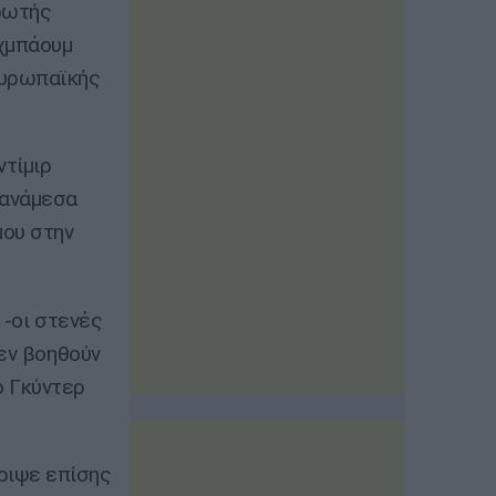
ρωτής
χμπάουμ
Ευρωπαϊκής
ντίμιρ
 ανάμεσα
μου στην
 -οι στενές
δεν βοηθούν
ο Γκύντερ
ριψε επίσης