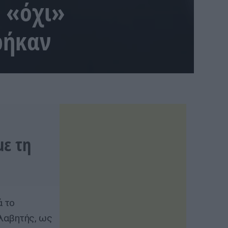
ά «όχι»
ρήκαν
ε τη
ά το
ολαβητής, ως