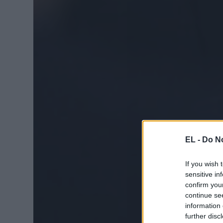
EL -
Do No
If you wish 
sensitive in
confirm you
continue se
information 
further disc