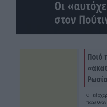
Οι «αυτόχει
στον Πούτι
Ποιό 
«ακατ
Ρωσία
Ο Γκέρχαρ
παρελθόν 