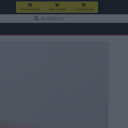
Primashop
Macrolife
Liakoshop
Αναζήτηση
για: