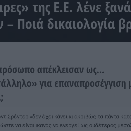
ρες» της Ε.Ε. λένε ξαν
ν – Ποιά δικαιολογία β
πρόσωπο απέκλεισαν ως...
άλληλο» για επαναπροσέγγιση μ
;
ντ Σρέντερ «δεν έχει κάνει κι ακριβώς τα πάντα κατ
ώστε να είναι ικανός να ενεργεί ως ουδέτερος μεσ