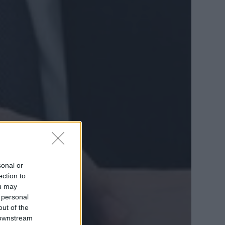
sonal or
ection to
ou may
 personal
out of the
 downstream