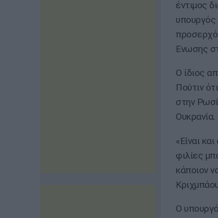
έντιμος δ
υπουργός
προσερχό
Ενωσης στ
Ο ίδιος α
Πούτιν ότ
στην Ρωσί
Ουκρανία.
«Είναι κα
φιλίες μπ
κάποιον ν
Κριχμπάου
Ο υπουργό