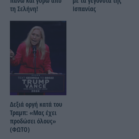
πάνω και γύρω από
με τα γεγονότα της
τη Σελήνη!
Ισπανίας
Δεξιά οργή κατά του
Τραμπ: «Μας έχει
προδώσει όλους»
(ΦΩΤΟ)