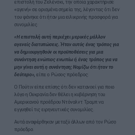
επιστολή του Ζελένσκι, την οποία χαρακτήρισε
«αγενή» σε ορισμένα σημεία της, λέγοντας ότι δεν
του φάνηκε ότι ήταν μια ειλικρινής προσφορά για
συνομιλίες.
«Η επιστολή αυτή περιέχει μερικές μάλλον
αγενείς διατυπώσεις. Ήταν αυτός ένας τρόπος για
να δημιουργηθούν οι προϋποθέσεις για μια
συνάντηση ενώπιος ενωπίω ή ένας τρόπος για να
μην γίνει αυτή η συνάντηση; Νομίζω ότι ήταν το
δεύτερο»,
είπε ο Ρώσος πρόεδρος.
Ο Πούτιν είπε επίσης ότι δεν κατανοεί για ποιο
λόγο η Ουκρανία δεν θέλει η κυβέρνηση του
Αμερικανού προέδρου Ντόναλντ Τραμπ να
εγγυηθεί τις ειρηνευτικές συνομιλίες.
Αυτά αναφέρθηκαν μεταξύ άλλων από τον Ρώσο
πρόεδρο.