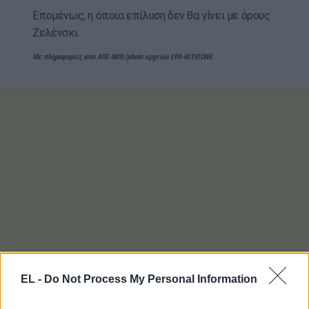
Επομένως, η όποια επίλυση δεν θα γίνει με όρους
Ζελένσκι.
Με πληροφορίες από ΑΠΕ-ΜΠΕ/photo αρχείου EPA-KEYSTONE
EL -
Do Not Process My Personal Information