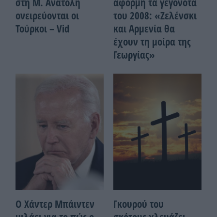
στη Μ. Ανατολή
αφορμή τα γεγονότα
ονειρεύονται οι
του 2008: «Ζελένσκι
Τούρκοι – Vid
και Αρμενία θα
έχουν τη μοίρα της
Γεωργίας»
Ο Χάντερ Μπάιντεν
Γκουρού του
μιλάει για το πώς ο
σκότους χλευάζει