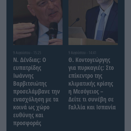
9 Αυγούστου - 15:25
9 Αυγούστου - 14:41
Ν. Δένδιας: Ο
Θ. Κοντογεώργης
ευπατρίδης
για πυρκαγιές: Στο
Ιωάννης
επίκεντρο της
Βαρβιτσιώτης
κλιματικής κρίσης
προσελάμβανε την
η Μεσόγειος –
ενασχόληση με τα
Δείτε τι συνέβη σε
κοινά ως χώρο
Γαλλία και Ισπανία
ευθύνης και
προσφοράς