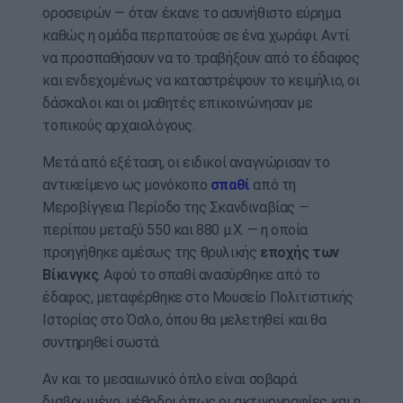
οροσειρών — όταν έκανε το ασυνήθιστο εύρημα
καθώς η ομάδα περπατούσε σε ένα χωράφι. Αντί
να προσπαθήσουν να το τραβήξουν από το έδαφος
και ενδεχομένως να καταστρέψουν το κειμήλιο, οι
δάσκαλοι και οι μαθητές επικοινώνησαν με
τοπικούς αρχαιολόγους.
Μετά από εξέταση, οι ειδικοί αναγνώρισαν το
αντικείμενο ως μονόκοπο
σπαθί
από τη
Μεροβίγγεια Περίοδο της Σκανδιναβίας —
περίπου μεταξύ 550 και 880 μ.Χ. — η οποία
προηγήθηκε αμέσως της θρυλικής
εποχής των
Βίκινγκς
. Αφού το σπαθί ανασύρθηκε από το
έδαφος, μεταφέρθηκε στο Μουσείο Πολιτιστικής
Ιστορίας στο Όσλο, όπου θα μελετηθεί και θα
συντηρηθεί σωστά.
Αν και το μεσαιωνικό όπλο είναι σοβαρά
διαβρωμένο, μέθοδοι όπως οι ακτινογραφίες και η