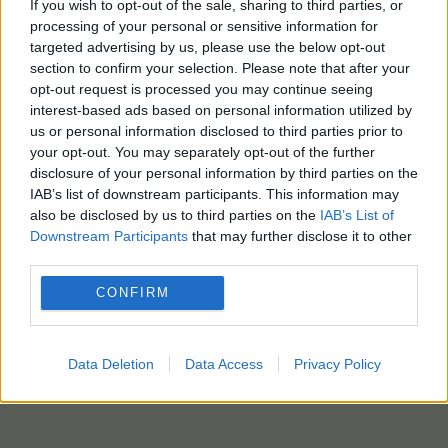
If you wish to opt-out of the sale, sharing to third parties, or
όταν βρήκε ένα προ-βικινγκικό σπαθί 1.500 ετών
processing of your personal or sensitive information for
ενώ κολυμπούσε στη λίμνη Vidöstern στη Σουηδία
targeted advertising by us, please use the below opt-out
το 2018, ενώ έναν χρόνο νωρίτερα, μια ομάδα
section to confirm your selection. Please note that after your
κυνηγών ταράνδων σε εξόρμηση στη νότια
opt-out request is processed you may continue seeing
Νορβηγία είχε βρει ένα σπαθί 1.100 ετών από την
interest-based ads based on personal information utilized by
us or personal information disclosed to third parties prior to
εποχή των Βίκινγκς σε ένα απομονωμένο βουνό.
your opt-out. You may separately opt-out of the further
disclosure of your personal information by third parties on the
IAB’s list of downstream participants. This information may
also be disclosed by us to third parties on the
IAB’s List of
Downstream Participants
that may further disclose it to other
third parties.
CONFIRM
Data Deletion
Data Access
Privacy Policy