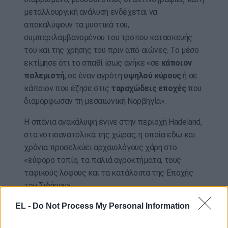
μεταλλουργική ανάλυση ενδέχεται να
αποκαλύψουν τα μυστικά του,
συμπεριλαμβανομένου του τρόπου κατασκευής
του και της χρήσης του πριν από αιώνες. Το μέσο
εκτίμησε ότι το σπαθί ίσως ανήκε «σε
κάποιον
πολεμιστή
, σε έναν αγρότη
υψηλού κύρους
ή σε
κάποιον που έζησε στις
ταραχώδεις εποχές
που
διαμόρφωσαν τη μεσαιωνική Νορβηγία».
Η σπάνια ανακάλυψη έγινε στην περιοχή Hadeland,
στα νοτιοανατολικά της χώρας, η οποία εδώ και
χρόνια προσελκύει αρχαιολόγους χάρη στο
«εύφορο τοπίο, τα παλιά αγροκτήματα, τους
ταφικούς λόφους και τα κατάλοιπα της Εποχής
του Σιδήρου».
EL -
Do Not Process My Personal Information
Όσο εντυπωσιακή κι αν ήταν η ανακάλυψη του
Mørtvedt, η 8χρονη Saga Vanacek τον ξεπέρασε