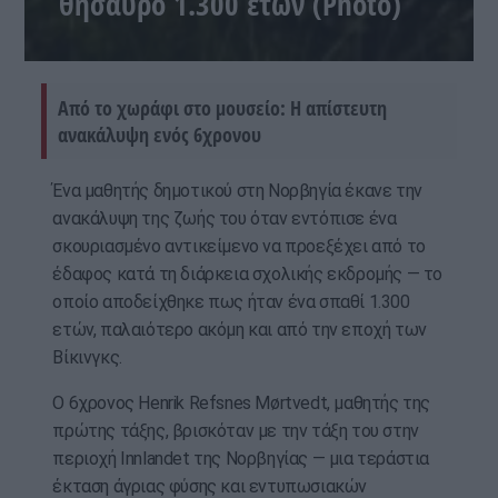
θησαυρό 1.300 ετών (Photo)
Από το χωράφι στο μουσείο: Η απίστευτη
ανακάλυψη ενός 6χρονου
Ένα μαθητής δημοτικού στη Νορβηγία έκανε την
ανακάλυψη της ζωής του όταν εντόπισε ένα
σκουριασμένο αντικείμενο να προεξέχει από το
έδαφος κατά τη διάρκεια σχολικής εκδρομής — το
οποίο αποδείχθηκε πως ήταν ένα σπαθί 1.300
ετών, παλαιότερο ακόμη και από την εποχή των
Βίκινγκς.
Ο 6χρονος Henrik Refsnes Mørtvedt, μαθητής της
πρώτης τάξης, βρισκόταν με την τάξη του στην
περιοχή Innlandet της Νορβηγίας — μια τεράστια
έκταση άγριας φύσης και εντυπωσιακών