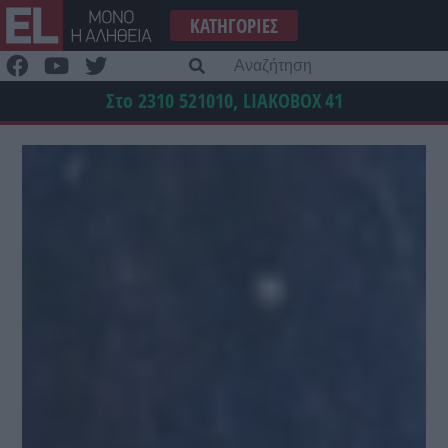
Μετάβαση
ΚΑΤΗΓΟΡΊΕΣ
στο
περιεχόμενο
Α
γι
Στο 2310 521010, LIAKOBOX
41