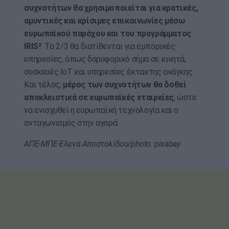
συχνοτήτων θα χρησιμοποιείται για κρατικές,
αμυντικές και κρίσιμες επικοινωνίες μέσω
ευρωπαϊκού παρόχου και του προγράμματος
IRIS²
. Tα 2/3 θα διατίθενται για εμπορικές
υπηρεσίες, όπως δορυφορικό σήμα σε κινητά,
συσκευές IoT και υπηρεσίες έκτακτης ανάγκης.
Και τέλος,
μέρος των συχνοτήτων θα δοθεί
αποκλειστικά σε ευρωπαϊκές εταιρείες
, ώστε
να ενισχυθεί η ευρωπαϊκή τεχνολογία και ο
ανταγωνισμός στην αγορά.
ΑΠΕ-ΜΠΕ-Ελενα Αποστολίδου/photo: pixabay