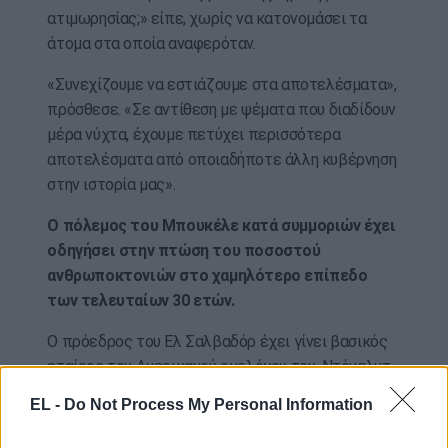
ατιμωρησίας;» είπε, χωρίς να κατονομάσει τα
άτομα στα οποία αναφερόταν.
«Συνεχίζουμε να εστιάζουμε στα αποτελέσματα»,
πρόσθεσε. «Σε αντίθεση με ψέματα που διαδίδουν
μέρα νύχτα, έχουμε πετύχει περισσότερα
αποτελέσματα από οποιαδήποτε άλλη κυβέρνηση
στην ιστορία μας».
Ο πόλεμος του Μπουκέλε κατά συμμοριών έχει
οδηγήσει στην πτώση του ποσοστού
ανθρωποκτονιών στο χαμηλότερο επίπεδο
των τελευταίων 30 ετών.
Ο πρόεδρος του Ελ Σαλβαδόρ έχει γίνει βασικός
εταίρος του Αμερικανού ομολόγου του, Ντόναλντ
Τραμπ, στην πολιτική του για την καταπολέμηση
EL -
Do Not Process My Personal Information
της παράνομης μετανάστευσης.