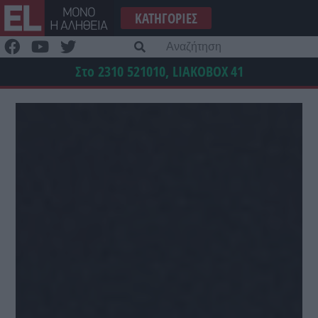
Μετάβαση
ΚΑΤΗΓΟΡΊΕΣ
στο
περιεχόμενο
Α
γι
Στο 2310 521010, LIAKOBOX
41