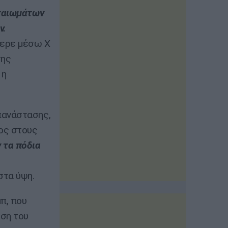
ικαιωμάτων
ν.
ερε μέσω X
της
 η
πανάστασης,
ος στους
 τα πόδια
στα ύψη.
π, που
υση του