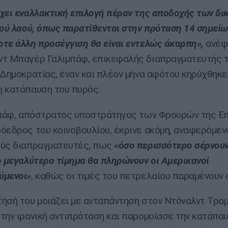
χει εναλλακτική επιλογή πέραν της αποδοχής των δ
κού λαού, όπως παρατίθενται στην πρόταση 14 σημείω
τε άλλη προσέγγιση θα είναι εντελώς άκαρπη»,
ανέφ
τ Μπαγέρ Γαλιμπάφ, επικεφαλής διαπραγματευτής 
 Δημοκρατίας, έναν και πλέον μήνα αφότου κηρύχθηκε
 κατάπαυση του πυρός.
μπάφ, απόστρατος υποστράτηγος των Φρουρών της Ε
όεδρος του κοινοβουλίου, έκρινε ακόμη, αναφερόμεν
ούς διαπραγματευτές, πως
«όσο περισσότερο σέρνουν
ο μεγαλύτερο τίμημα θα πληρώνουν οι Αμερικανοί
ύμενοι»
, καθώς οι τιμές του πετρελαίου παραμένουν 
ησή του μοιάζει με ανταπάντηση στον Ντόναλντ Τραμ
την ιρανική αντιπρόταση και παρομοίασε την κατάπα