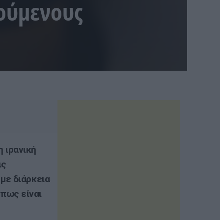
ούμενους
 ιρανική
ις
με διάρκεια
πως είναι