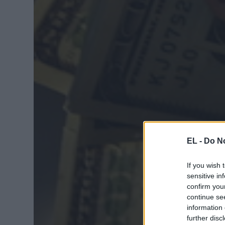
EL -
Do No
If you wish 
sensitive in
confirm you
continue se
information 
further disc