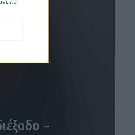
B’s List of
ιέξοδο –