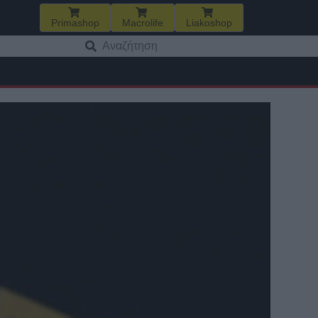
Primashop
Macrolife
Liakoshop
Αναζήτηση
για: