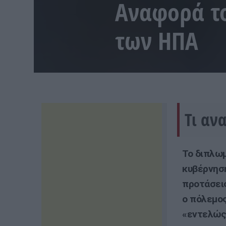
Αναφορά τ
των ΗΠΑ
Τι αν
Το διπλωμ
κυβέρνηση
προτάσεις
ο πόλεμος
«εντελώς 