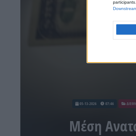
participants
Downstream 
05-13-2026
07:46
ΔΙΕΘ
Μέση Ανατο