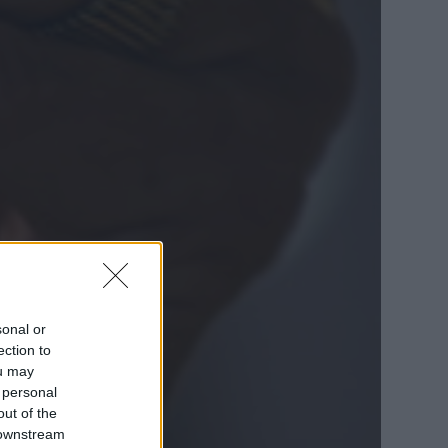
sonal or
ection to
ou may
 personal
out of the
 downstream