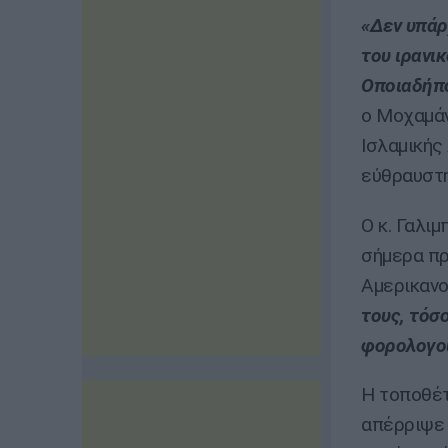
«Δεν υπάρ
του ιρανι
Οποιαδήπο
ο Μοχαμάν
Ισλαμικής
εύθραυστη
Ο κ. Γαλι
σήμερα πρ
Αμερικαν
τους, τόσ
φορολογο
Η τοποθέτ
απέρριψε 