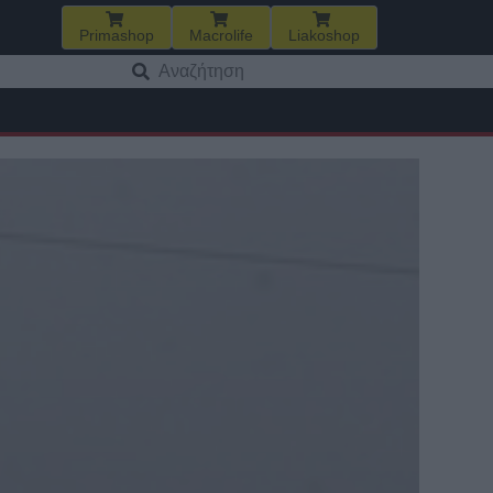
Primashop
Macrolife
Liakoshop
Αναζήτηση
για: