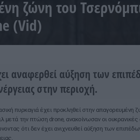
νη ζώνη του Τσερνόμπι
e (Vid)
χει αναφερθεί αύξηση των επιπέ
νέργειας στην περιοχή.
σική πυρκαγιά έχει προκληθεί στην απαγορευμένη ζ
λ μετά την πτώση drone, ανακοίνωσαν οι ουκρανικές
νοντας ότι δεν έχει ανιχνευθεί αύξηση των επιπέδω
ειας.