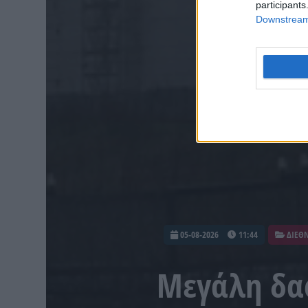
participants
Downstream 
05-08-2026
11:44
ΔΙΕΘ
Μεγάλη δα