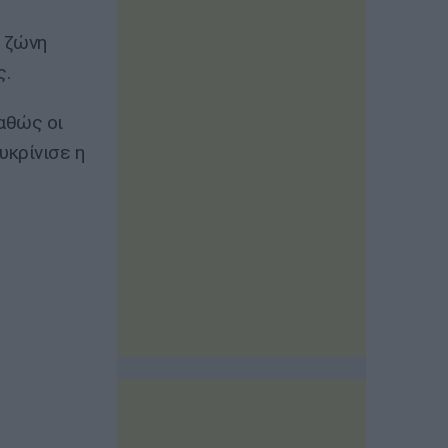
ν ζώνη
ς.
αθώς οι
υκρίνισε η