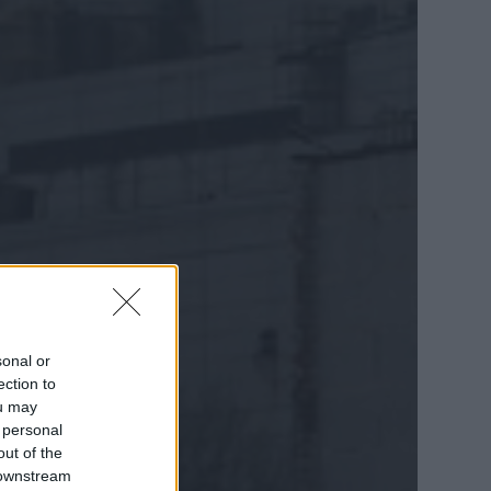
sonal or
ection to
ou may
 personal
out of the
 downstream