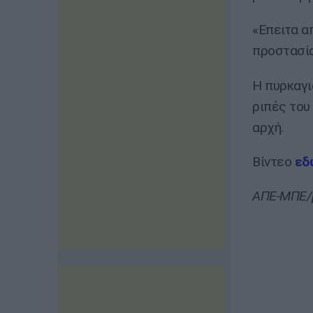
«Επειτα α
προστασία
Η πυρκαγι
ριπές του
αρχή.
Βίντεο
εδ
ΑΠΕ-ΜΠΕ/