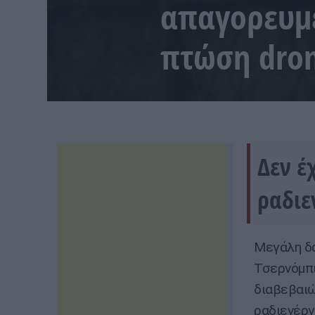
απαγορευμέ
πτώση dron
Δεν έ
ραδιε
Μεγάλη δα
Τσερνόμπι
διαβεβαιώ
ραδιενέργ