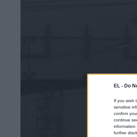
EL -
Do No
If you wish 
sensitive in
confirm you
continue se
information 
further disc