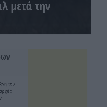
λ μετά την
δων
ώνη του
 αρχές
ν