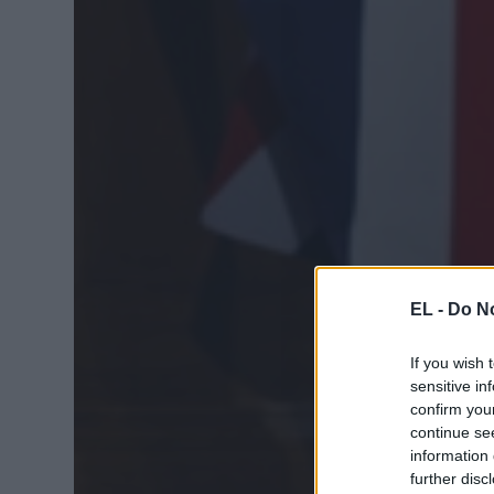
EL -
Do No
If you wish 
sensitive in
confirm you
continue se
information 
further disc