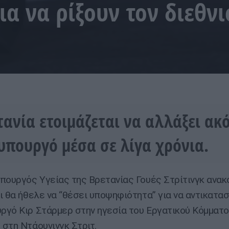
α να ρίξουν τον διεθνι
τανία ετοιμάζεται να αλλάξει ακ
πουργό μέσα σε λίγα χρόνια.
πουργός Υγείας της Βρετανίας Γουές Στρίτινγκ ανα
ι θα ήθελε να “θέσει υποψηφιότητα” για να αντικατασ
γό Κιρ Στάρμερ στην ηγεσία του Εργατικού Κόμματο
στη Ντάουνινγκ Στριτ.