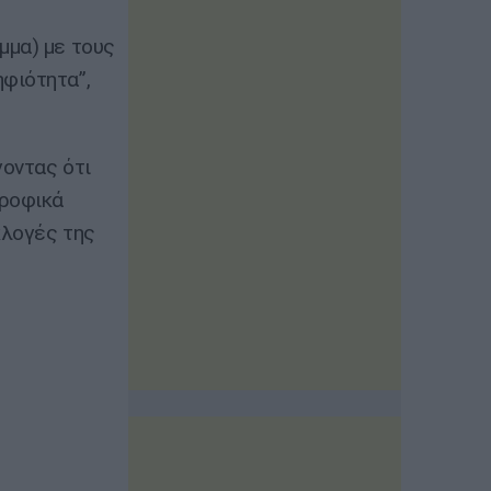
μμα) με τους
φιότητα”,
γοντας ότι
τροφικά
κλογές της