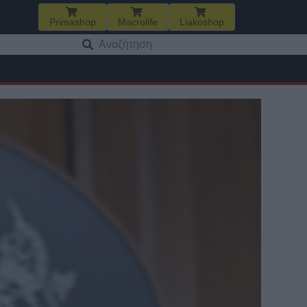
Primashop
Macrolife
Liakoshop
Αναζήτηση
για: