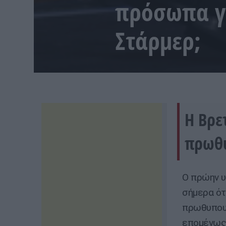
πρόσωπα γι
Στάρμερ;
Η Βρε
πρωθυ
Ο πρώην υ
σήμερα ότ
πρωθυπουρ
επομένως 