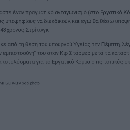
αστε έναν πραγματικό ανταγωνισμό (στο Εργατικό Κό
ς υποψηφίους να διεκδικούν, και εγώ θα θέσω υποψη
43χρονος Στρίτινγκ.
κε από τη θέση του υπουργού Υγείας την Πέμπτη, λέ
ν εμπιστοσύνη” του στον Κιρ Στάρμερ μετά τα κατασ
αποτελέσματα για το Εργατικό Κόμμα στις τοπικές ε
.
ΠΕ-EPA-EPA pool photo