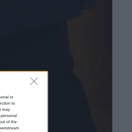
sonal or
ection to
ou may
 personal
out of the
 downstream