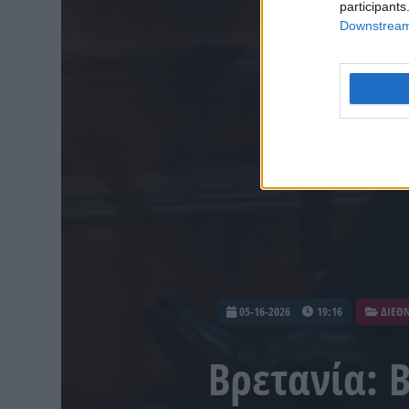
participants
Downstream 
05-16-2026
19:16
ΔΙΕΘ
Βρετανία: