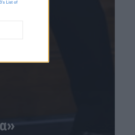
B’s List of
μα»