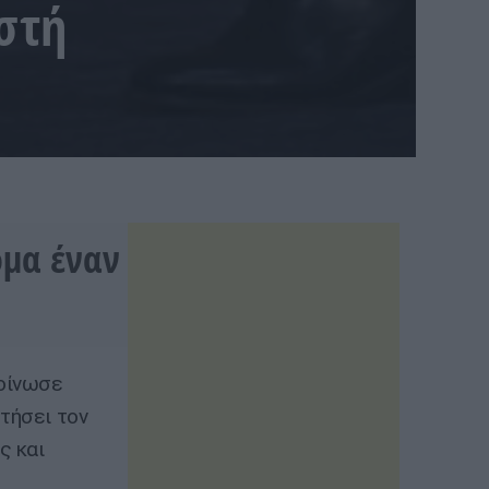
στή
όμα έναν
κοίνωσε
τήσει τον
ς και