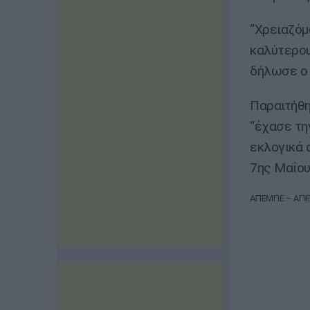
“Χρειαζόμ
καλύτερου
δήλωσε ο 
Παραιτήθη
“έχασε τη
εκλογικά 
7ης Μαΐου
ΑΠΕΜΠΕ – ΑΠΕΜ