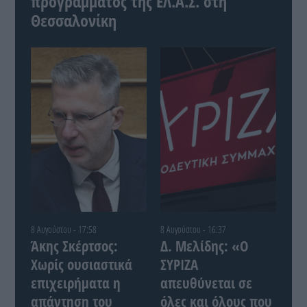
προγράμματος της ΕΛ.Α.Σ. στη
Θεσσαλονίκη
8 Αυγούστου - 17:58
8 Αυγούστου - 16:37
Άκης Σκέρτσος:
Δ. Μελίδης: «Ο
Χωρίς ουσιαστικά
ΣΥΡΙΖΑ
επιχειρήματα η
απευθύνεται σε
απάντηση του
όλες και όλους που