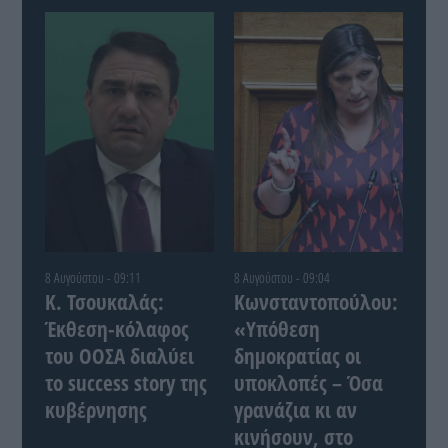
8 Αυγούστου - 09:11
8 Αυγούστου - 09:04
Κ. Τσουκαλάς:
Κωνσταντοπούλου:
Έκθεση-κόλαφος
«Υπόθεση
του ΟΟΣΑ διαλύει
δημοκρατίας οι
το success story της
υποκλοπές – Όσα
κυβέρνησης
γρανάζια κι αν
κινήσουν, στο