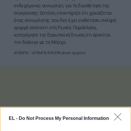
ενδεχόμενες συνομιλίες για τη διευθέτηση της
σύγκρουσης. Ωστόσο, υποστήριξε ότι χρειάζεται
ένας συνομιλητής που δεν έχει υιοθετήσει σκληρή
γραμμή απέναντι στη Ρωσία. Παράλληλα,
κατηγόρησε την Ευρωπαϊκή Ένωση ότι αρνείται
τον διάλογο με τη Μόσχα.
ΑΠΕΜΠΕ – ΑΠΕΜΠΕ-EPA-EPA photo αρχείου
EL -
Do Not Process My Personal Information