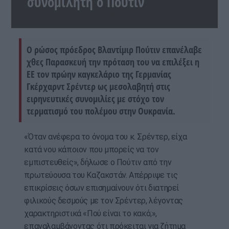
συνομιλητή ο Πούτιν
Ο ρώσος πρόεδρος Βλαντίμιρ Πούτιν επανέλαβε
χθες Παρασκευή την πρόταση του να επιλέξει η
ΕΕ τον πρώην καγκελάριο της Γερμανίας
Γκέρχαρντ Σρέντερ ως μεσολαβητή στις
ειρηνευτικές συνομιλίες με στόχο τον
τερματισμό του πολέμου στην Ουκρανία.
«Όταν ανέφερα το όνομα του κ. Σρέντερ, είχα
κατά νου κάποιον που μπορείς να τον
εμπιστευθείς», δήλωσε ο Πούτιν από την
πρωτεύουσα του Καζακστάν. Απέρριψε τις
επικρίσεις όσων επισημαίνουν ότι διατηρεί
φιλικούς δεσμούς με τον Σρέντερ, λέγοντας
χαρακτηριστικά «Πού είναι το κακό;»,
επαναλαμβάνοντας ότι πρόκειται για ζήτημα