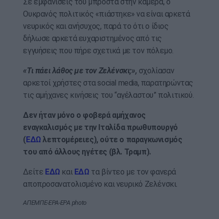
Σε εμφανίσεις του μπροστά στην κάμερα, ο
Ουκρανός πολιτικός «πιάστηκε» να είναι αρκετά
νευρικός και ανήσυχος, παρά το ότι ο ίδιος
δήλωσε αρκετά ευχαριστημένος από τις
εγγυήσεις που πήρε σχετικά με τον πόλεμο.
«Τι πάει λάθος με τον Ζελένσκι;»,
σχολίασαν
αρκετοί χρήστες στα social media, παρατηρώντας
τις αμήχανες κινήσεις του “αγέλαστου” πολιτικού.
Δεν ήταν μόνο ο φοβερά αμήχανος
εναγκαλισμός με την Ιταλίδα πρωθυπουργό
(
ΕΔΩ
λεπτομέρειες), ούτε ο παραγκωνισμός
του από άλλους ηγέτες (βλ. Τραμπ).
Δείτε
ΕΔΩ
και
ΕΔΩ
τα βίντεο με τον φανερά
αποπροσανατολισμένο και νευρικό Ζελένσκι.
ΑΠΕΜΠΕ-EPA-EPA photo