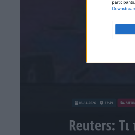
participants
Downstream 
06-14-2026
13:49
ΔΙΕΘ
Reuters: Τι