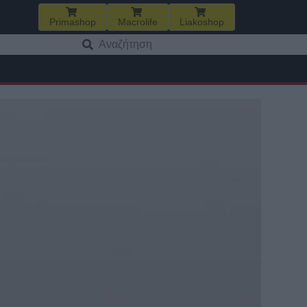
Primashop
Macrolife
Liakoshop
Αναζήτηση
για: