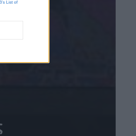
B’s List of
ς