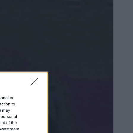
sonal or
ection to
ou may
 personal
out of the
 downstream