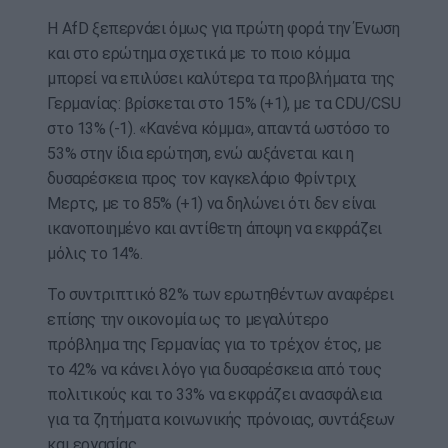
Η AfD ξεπερνάει όμως για πρώτη φορά την Ένωση
και στο ερώτημα σχετικά με το ποιο κόμμα
μπορεί να επιλύσει καλύτερα τα προβλήματα της
Γερμανίας: βρίσκεται στο 15% (+1), με τα CDU/CSU
στο 13% (-1). «Κανένα κόμμα», απαντά ωστόσο το
53% στην ίδια ερώτηση, ενώ αυξάνεται και η
δυσαρέσκεια προς τον καγκελάριο Φρίντριχ
Μερτς, με το 85% (+1) να δηλώνει ότι δεν είναι
ικανοποιημένο και αντίθετη άποψη να εκφράζει
μόλις το 14%.
Το συντριπτικό 82% των ερωτηθέντων αναφέρει
επίσης την οικονομία ως το μεγαλύτερο
πρόβλημα της Γερμανίας για το τρέχον έτος, με
το 42% να κάνει λόγο για δυσαρέσκεια από τους
πολιτικούς και το 33% να εκφράζει ανασφάλεια
για τα ζητήματα κοινωνικής πρόνοιας, συντάξεων
και εργασίας.