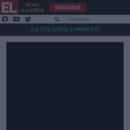
Μετάβαση
ΚΑΤΗΓΟΡΊΕΣ
στο
περιεχόμενο
Α
γι
Στο 2310 521010, LIAKOBOX
41