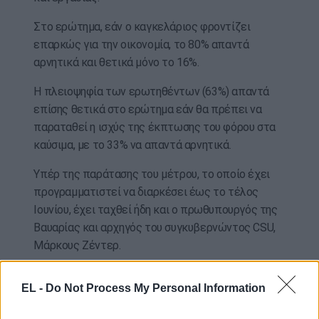
Στο ερώτημα, εάν ο καγκελάριος φροντίζει
επαρκώς για την οικονομία, το 80% απαντά
αρνητικά και θετικά μόνο το 16%.
Η πλειοψηφία των ερωτηθέντων (63%) απαντά
επίσης θετικά στο ερώτημα εάν θα πρέπει να
παραταθεί η ισχύς της έκπτωσης του φόρου στα
καύσιμα, με το 33% να απαντά αρνητικά.
Υπέρ της παράτασης του μέτρου, το οποίο έχει
προγραμματιστεί να διαρκέσει έως το τέλος
Ιουνίου, έχει ταχθεί ήδη και ο πρωθυπουργός της
Βαυαρίας και αρχηγός του συγκυβερνώντος CSU,
Μάρκους Ζέντερ.
ΑΠΕΜΠΕ, της Φ.Καραβίτη – ΑΠΕΜΠΕ-EPA-EPA photo
EL -
Do Not Process My Personal Information