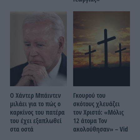
Ο Χάντερ Μπάιντεν
Γκουρού του
μιλάει για το πώς ο
σκότους χλευάζει
καρκίνος του πατέρα
τον Χριστό: «Μόλις
του έχει εξαπλωθεί
12 άτομα Τον
στα οστά
ακολούθησαν» – Vid