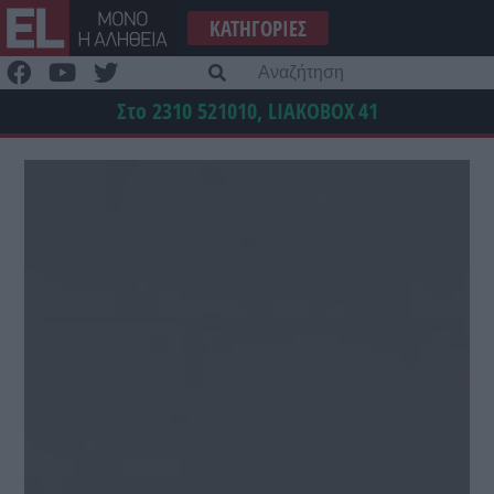
Μετάβαση
ΚΑΤΗΓΟΡΊΕΣ
στο
περιεχόμενο
Α
γι
Στο 2310 521010, LIAKOBOX
41