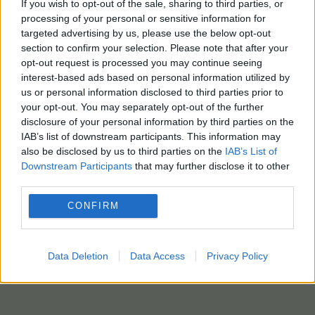
Οίκος το αποδίδει στις «συχνές χειραψίες» και τη
If you wish to opt-out of the sale, sharing to third parties, or
processing of your personal or sensitive information for
λήψη ασπιρίνης για προληπτικούς λόγους.
targeted advertising by us, please use the below opt-out
Πρόσφατα αποκάλυψε επίσης ότι ο Τραμπ πάσχει
section to confirm your selection. Please note that after your
από χρόνια φλεβική ανεπάρκεια, μια συχνή,
opt-out request is processed you may continue seeing
καλοήθη πάθηση.
interest-based ads based on personal information utilized by
us or personal information disclosed to third parties prior to
Ο πρόεδρος έχει μειώσει τον ρυθμό των ταξιδιών
your opt-out. You may separately opt-out of the further
του εντός των ΗΠΑ, σε σύγκριση με την πρώτη
disclosure of your personal information by third parties on the
θητεία του και τους τελευταίους μήνες
IAB’s list of downstream participants. This information may
also be disclosed by us to third parties on the
IAB’s List of
εμφανίζεται λιγότερο συχνά δημοσίως, σε
Downstream Participants
that may further disclose it to other
σύγκριση με πέρυσι. Διατηρεί ωστόσο ένα αρκετά
third parties.
έντονο πρόγραμμα ταξιδιών στο εξωτερικό και
απαντά στους δημοσιογράφους πολύ συχνότερα
CONFIRM
απ’ ό,τι ο Δημοκρατικός προκάτοχός του.
ΑΠΕΜΠΕ – ΑΠΕΜΠΕ-EPA-ABACA PRESS POOL photo
Data Deletion
Data Access
Privacy Policy