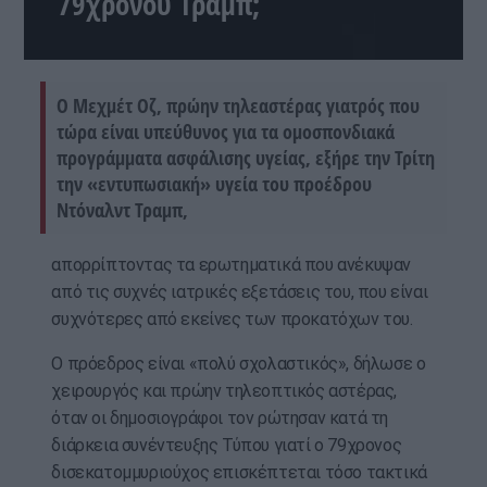
79χρονου Τραμπ;
Ο Μεχμέτ Οζ, πρώην τηλεαστέρας γιατρός που
τώρα είναι υπεύθυνος για τα ομοσπονδιακά
προγράμματα ασφάλισης υγείας, εξήρε την Τρίτη
την «εντυπωσιακή» υγεία του προέδρου
Ντόναλντ Τραμπ,
απορρίπτοντας τα ερωτηματικά που ανέκυψαν
από τις συχνές ιατρικές εξετάσεις του, που είναι
συχνότερες από εκείνες των προκατόχων του.
Ο πρόεδρος είναι «πολύ σχολαστικός», δήλωσε ο
χειρουργός και πρώην τηλεοπτικός αστέρας,
όταν οι δημοσιογράφοι τον ρώτησαν κατά τη
διάρκεια συνέντευξης Τύπου γιατί ο 79χρονος
δισεκατομμυριούχος επισκέπτεται τόσο τακτικά