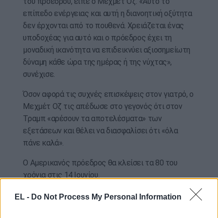
του προέδρου, είπε ο Μεχμέτ Οζ. «Αυτό το
επίπεδο ενέργειας και αυτή η διανοητική οξύτητα
δεν έρχονται από το πουθενά. Χρειάζεται ένας
υποδοχέας για αυτό και ο πρόεδρος έχει τη
μοναδική ικανότητα να επιδεικνύει αξιοσημείωτη
δύναμη κάθε ώρα της ημέρας ή της νύχτας»,
συνέχισε.
Όσον αφορά τις συχνές επισκέψεις στον γιατρό, ο
Μεχμέτ Οζ τις απέδωσε στο γεγονός ότι στον
Τραμπ «αρέσουν τα αποτελέσματα» των
εξετάσεων και θέλει να διασφαλίσει ότι «όλα
πάνε καλά».
Ο Αμερικανός πρόεδρος θα κλείσει τα 80 του
χρόνια στις 14 Ιουνίου.
Στο δεξί του χέρι εμφανίζει ένα επίμονο
EL -
Do Not Process My Personal Information
αιμάτωμα, που το καλύπτει με μακιγιάζ. Ο Λευκός