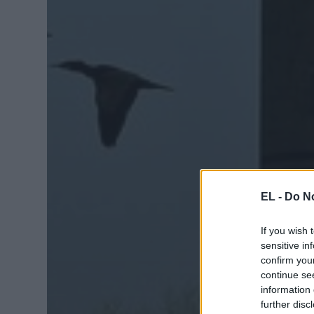
EL -
Do No
If you wish 
sensitive in
confirm you
continue se
information 
further disc