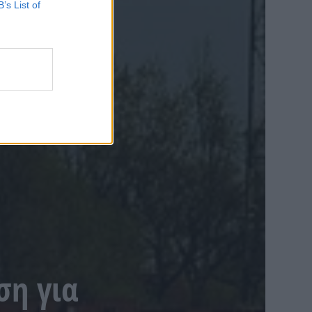
B’s List of
ση για