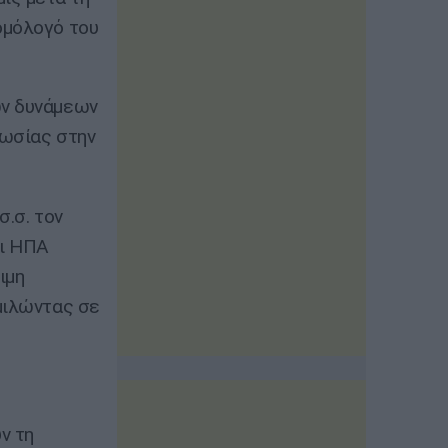
ομόλογό του
ών δυνάμεων
Ρωσίας στην
σ.σ. τον
Οι ΗΠΑ
ιμη
μιλώντας σε
ν τη