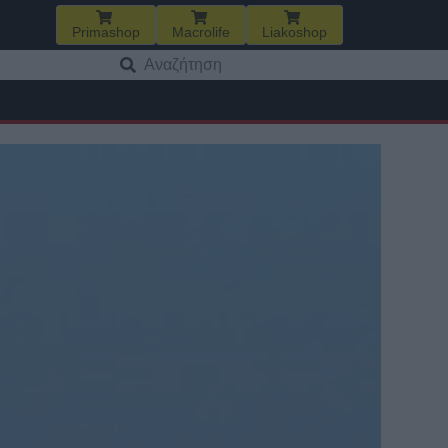
Primashop
Macrolife
Liakoshop
Αναζήτηση
για: