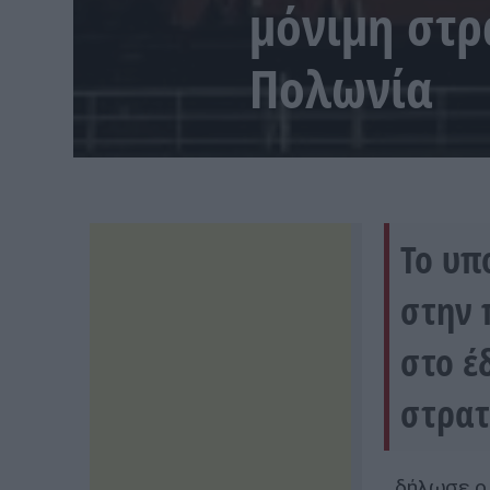
μόνιμη στρ
Πολωνία
Το υπ
στην 
στο έ
στρατ
δήλωσε ο 