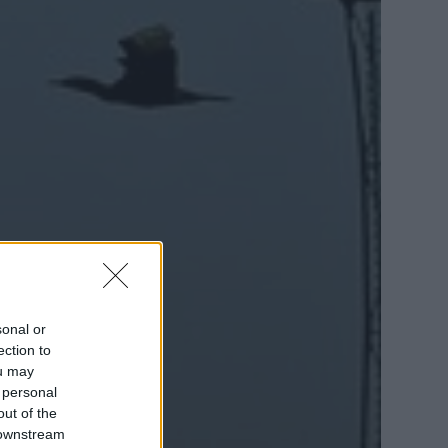
sonal or
ection to
ou may
 personal
out of the
 downstream