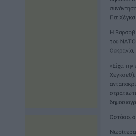
συνάντηση
Πιτ Χέγκσ
Η Βαρσοβί
του ΝΑΤΟ 
Ουκρανία, 
«Είχα την
Χέγκσεθ).
ανταποκρί
στρατιωτι
δημοσιογ
Ωστόσο, δ
Νωρίτερα,