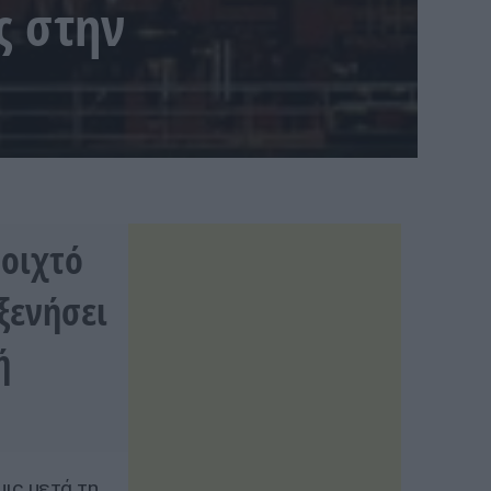
ς στην
νοιχτό
ξενήσει
ή
ις μετά τη