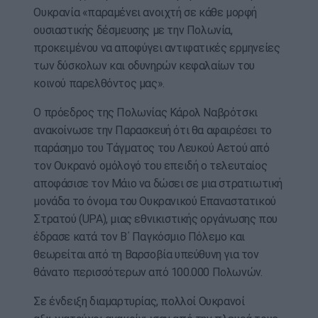
Ουκρανία «παραμένει ανοιχτή σε κάθε μορφή
ουσιαστικής δέσμευσης με την Πολωνία,
προκειμένου να αποφύγει αντιφατικές ερμηνείες
των δύσκολων και οδυνηρών κεφαλαίων του
κοινού παρελθόντος μας».
Ο πρόεδρος της Πολωνίας Κάρολ Ναβρότσκι
ανακοίνωσε την Παρασκευή ότι θα αφαιρέσει το
παράσημο του Τάγματος του Λευκού Αετού από
τον Ουκρανό ομόλογό του επειδή ο τελευταίος
αποφάσισε τον Μάιο να δώσει σε μια στρατιωτική
μονάδα το όνομα του Ουκρανικού Επαναστατικού
Στρατού (UPA), μιας εθνικιστικής οργάνωσης που
έδρασε κατά τον Β΄ Παγκόσμιο Πόλεμο και
θεωρείται από τη Βαρσοβία υπεύθυνη για τον
θάνατο περισσότερων από 100.000 Πολωνών.
Σε ένδειξη διαμαρτυρίας, πολλοί Ουκρανοί