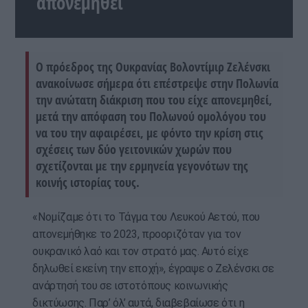
απονεμηθεί
Ο πρόεδρος της Ουκρανίας Βολοντίμιρ Ζελένσκι
ανακοίνωσε σήμερα ότι επέστρεψε στην Πολωνία
την ανώτατη διάκριση που του είχε απονεμηθεί,
μετά την απόφαση του Πολωνού ομολόγου του
να του την αφαιρέσει, με φόντο την κρίση στις
σχέσεις των δύο γειτονικών χωρών που
σχετίζονται με την ερμηνεία γεγονότων της
κοινής ιστορίας τους.
«Νομίζαμε ότι το Τάγμα του Λευκού Αετού, που
απονεμήθηκε το 2023, προοριζόταν για τον
ουκρανικό λαό και τον στρατό μας. Αυτό είχε
δηλωθεί εκείνη την εποχή», έγραψε ο Ζελένσκι σε
ανάρτησή του σε ιστοτόπους κοινωνικής
δικτύωσης. Παρ’ όλ’ αυτά, διαβεβαίωσε ότι η