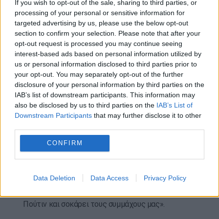
If you wish to opt-out of the sale, sharing to third parties, or
πολέμησε εναντίον του Κόκκινου Στρατού αλλά
processing of your personal or sensitive information for
ταυτόχρονα συγκρούστηκε και με την πολωνική
targeted advertising by us, please use the below opt-out
αντίσταση και σκότωσε Πολωνούς και Εβραίους
section to confirm your selection. Please note that after your
πολίτες. Ο UPA κατά διαστήματα συνεργάστηκε
opt-out request is processed you may continue seeing
με τους Ναζί, ενώ σε κάποιες περιπτώσεις
interest-based ads based on personal information utilized by
us or personal information disclosed to third parties prior to
στράφηκε εναντίον τους.
your opt-out. You may separately opt-out of the further
disclosure of your personal information by third parties on the
Κατά την Πολωνία, η δράση του UPA ισοδυναμεί με
IAB’s list of downstream participants. This information may
εθνοκάθαρση και γενοκτονία. Η Ουκρανία
also be disclosed by us to third parties on the
IAB’s List of
αναγνωρίζει τις σφαγές αλλά απορρίπτει τον όρο
Downstream Participants
that may further disclose it to other
γενοκτονία, προτιμώντας να μιλά για μια τραγική
third parties.
σύγκρουση με φόντο τον πόλεμο.
CONFIRM
Ο πρωθυπουργός της Πολωνίας Ντόναλντ Τουσκ,
ένθερμος υποστηρικτής της Ουκρανίας, σχολίασε
Data Deletion
Data Access
Privacy Policy
επίσης στην πλατφόρμα Χ: «η σύγκρουση μεταξύ
της Πολωνίας και της Ουκρανίας χαροποιεί τον
Πούτιν και σοκάρει τους συμμάχους μας».