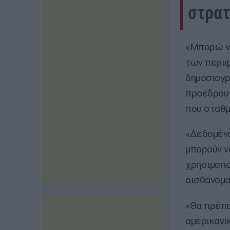
στρατ
«Μπορώ να
των περιφ
δημοσιογρ
προέδρου 
που σταθμ
«Δεδομένο
μπορούν ν
χρησιμοπο
αισθάνομα
«Θα πρέπε
αμερικανι