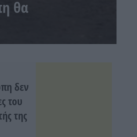
πη θα
ώπη δεν
ες του
ής της
ς