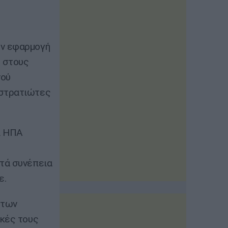
ην εφαρμογή
ε στους
νού
 στρατιώτες
οι ΗΠΑ
ατά συνέπεια
ε.
 των
ικές τους