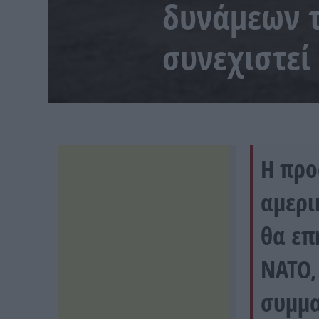
δυνάμεων 
συνεχιστεί
Η προ
αμερι
θα επ
ΝΑΤΟ,
συμμα