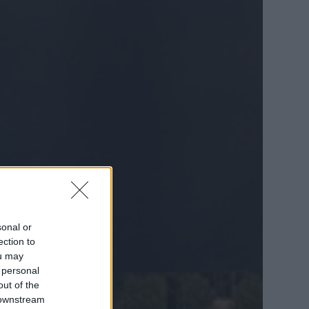
sonal or
ection to
ou may
 personal
out of the
 downstream