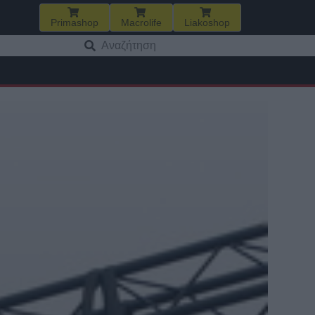
Primashop
Macrolife
Liakoshop
Αναζήτηση
για: