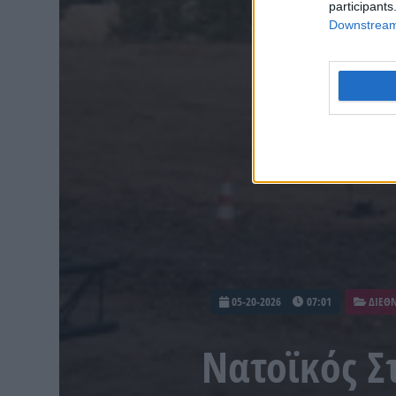
participants
Downstream 
05-20-2026
07:01
ΔΙΕΘ
Νατοϊκός Σ