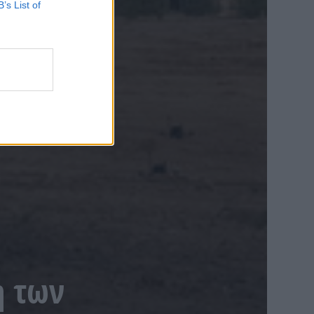
B’s List of
η των