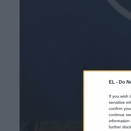
EL -
Do No
If you wish 
sensitive in
confirm you
continue se
information 
further disc