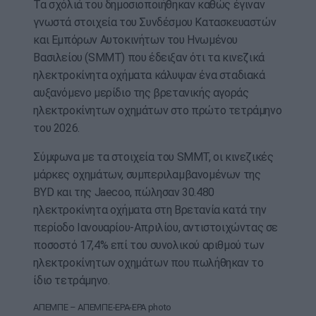
Τα σχόλιά του δημοσιοποιήθηκαν καθώς έγιναν
γνωστά στοιχεία του Συνδέσμου Κατασκευαστών
και Εμπόρων Αυτοκινήτων του Ηνωμένου
Βασιλείου (SMMT) που έδειξαν ότι τα κινεζικά
ηλεκτροκίνητα οχήματα κάλυψαν ένα σταδιακά
αυξανόμενο μερίδιο της βρετανικής αγοράς
ηλεκτροκίνητων οχημάτων στο πρώτο τετράμηνο
του 2026.
Σύμφωνα με τα στοιχεία του SMMT, οι κινεζικές
μάρκες οχημάτων, συμπεριλαμβανομένων της
BYD και της Jaecoo, πώλησαν 30.480
ηλεκτροκίνητα οχήματα στη Βρετανία κατά την
περίοδο Ιανουαρίου-Απριλίου, αντιστοιχώντας σε
ποσοστό 17,4% επί του συνολικού αριθμού των
ηλεκτροκίνητων οχημάτων που πωλήθηκαν το
ίδιο τετράμηνο.
ΑΠΕΜΠΕ – ΑΠΕΜΠΕ-EPA-EPA photo