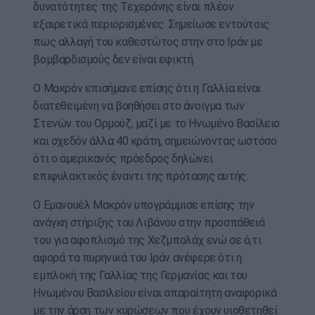
δυνατότητες της Τεχεράνης είναι πλέον
εξαιρετικά περιορισμένες. Σημείωσε εντούτοις
πως αλλαγή του καθεστώτος στην στο Ιράν με
βομβαρδισμούς δεν είναι εφικτή.
Ο Μακρόν επισήμανε επίσης ότι η Γαλλία είναι
διατεθειμένη να βοηθήσει στο άνοιγμα των
Στενών του Ορμούζ, μαζί με το Ηνωμένο Βασίλειο
και σχεδόν άλλα 40 κράτη, σημειώνοντας ωστόσο
ότι ο αμερικανός πρόεδρος δηλώνει
επιφυλακτικός έναντι της πρότασης αυτής.
Ο Εμανουέλ Μακρόν υπογράμμισε επίσης την
ανάγκη στήριξης του Λιβάνου στην προσπάθειά
του για αφοπλισμό της Χεζμπολάχ ενώ σε ό,τι
αφορά τα πυρηνικά του Ιράν ανέφερε ότι η
εμπλοκή της Γαλλίας της Γερμανίας και του
Ηνωμένου Βασιλείου είναι απαραίτητη αναφορικά
με την άρση των κυρώσεων που έχουν υιοθετηθεί