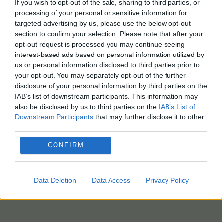
να επανέλθει στο τραπέζι των
If you wish to opt-out of the sale, sharing to third parties, or
processing of your personal or sensitive information for
διαπραγματεύσεων με στόχο την επίτευξη μίας
targeted advertising by us, please use the below opt-out
μόνιμης και σταθερής ειρήνης.
section to confirm your selection. Please note that after your
opt-out request is processed you may continue seeing
ΑΠΕΜΠΕ, του Μ. Σπινθουράκη – ΑΠΕΜΠΕ-EPA-AP POOL photo
interest-based ads based on personal information utilized by
us or personal information disclosed to third parties prior to
your opt-out. You may separately opt-out of the further
disclosure of your personal information by third parties on the
IAB’s list of downstream participants. This information may
also be disclosed by us to third parties on the
IAB’s List of
Downstream Participants
that may further disclose it to other
third parties.
CONFIRM
Data Deletion
Data Access
Privacy Policy