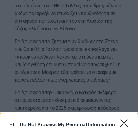
στο πλαίσιο του ΟΗΕ. Ο Γάλλος πρόεδρος κάλεσε
ακόμη το Ισραήλ να επιδείξει υπευθυνότητα σε
ό,τι αφορά τις πολιτικές του στη Λωρίδα της
Γάζας αλλά και στον Λίβανο.
Σε ό,τι αφορά το ζήτημα των διοδίων στα Στενά
του Ορμούζ, ο Γάλλος πρόεδρος έκανε λόγο για
«υπαρκτό κίνδυνο» λέγοντας ότι δεν υπάρχει
καμία εγγύηση ότι αυτό μπορεί να αποφευχθεί. Γι’
αυτό, είπε ο Μακρόν, «θα πρέπει να στραφούμε
προς εναλλακτικές ενεργειακές υποδομές».
Σε ό,τι αφορά την Ουκρανία, ο Μακρόν ανέφερε
ότι αμύνεται αποτελεσματικά σημειώνοντας
ταυτόχρονα ότι το 2025 ο αμερικανός πρόεδρος
εκτιμούσε πως η Ουκρανία έχει χάσει τον πόλεμο.
Ο πρόεδρος της Γαλλίας σημείωσε τέλος ότι θα
EL -
Do Not Process My Personal Information
πρέπει να ασκηθούν πιέσεις προς την Μόσχα για