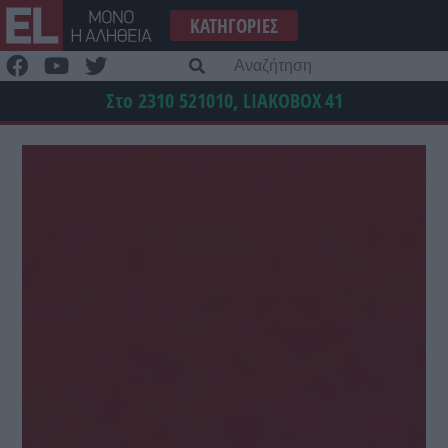
Μετάβαση
ΚΑΤΗΓΟΡΊΕΣ
στο
περιεχόμενο
Α
γι
Στο 2310 521010, LIAKOBOX
41