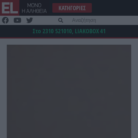
Μετάβαση
ΚΑΤΗΓΟΡΊΕΣ
στο
περιεχόμενο
Α
γι
Στο 2310 521010, LIAKOBOX
41