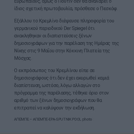
Ευρωπαίους, όμως ο Πούτιν δεν θα αναλάβει ο
ίδιος σχετική πρωτοβουλία, πρόσθεσε ο Πεσκόφ.
Εξάλλου το Κρεμλίνο διέψευσε πληροφορία του
γερμανικού περιοδικού Der Spiegel ότι
ανακληθηκαν οι διαπιστεύσεις ξένων
δημοσιογράφων για την παρέλαση της Ημέρας της
Νίκης στις 9 Μαΐου στην Κόκκινη Πλατεία της
Μόσχας.
Ο εκπρόσωπος του Κρεμλίνου είπε σε
δημοσιογράφους ότι δεν έχει ακυρωθεί καμιά
διαπίστευση, ωστόσο, λόγω αλλαγών στο
πρόγραμμα της παρέλασης, τέθηκε όριο στον
αριθμό των ξένων δημοσιογράφων που θα
επιτραπεί να καλύψουν την εκδήλωση.
ΑΠΕΜΠΕ – ΑΠΕΜΠΕ-EPA-SPUTNIK POOL photo