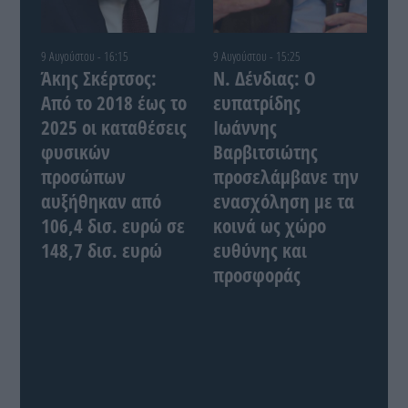
9 Αυγούστου - 16:15
9 Αυγούστου - 15:25
Άκης Σκέρτσος:
Ν. Δένδιας: Ο
Από το 2018 έως το
ευπατρίδης
2025 οι καταθέσεις
Ιωάννης
φυσικών
Βαρβιτσιώτης
προσώπων
προσελάμβανε την
αυξήθηκαν από
ενασχόληση με τα
106,4 δισ. ευρώ σε
κοινά ως χώρο
148,7 δισ. ευρώ
ευθύνης και
προσφοράς