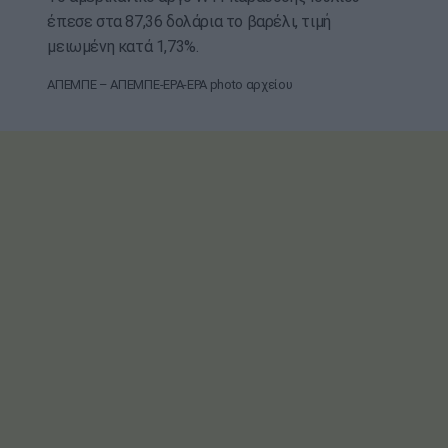
έπεσε στα 87,36 δολάρια το βαρέλι, τιμή
μειωμένη κατά 1,73%.
ΑΠΕΜΠΕ – ΑΠΕΜΠΕ-EPA-EPA photo αρχείου