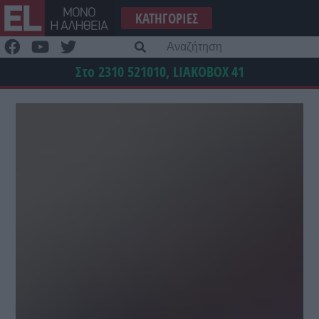
Μετάβαση
ΚΑΤΗΓΟΡΊΕΣ
στο
περιεχόμενο
Α
γι
Στο 2310 521010, LIAKOBOX
41