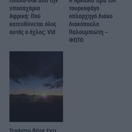
Πλάνα-σοκ από την
Η Αρκαδία τιμά τον
υποσαχάρια
τουρκοφάγο
Αφρική: Πού
οπλαρχηγό Λιάκο
κατευθύνεται όλος
Λιακόπουλο
αυτός ο όχλος; Vid
Παλουμπιώτη –
ΦΩΤΟ
Τεράστιο θέμα έχει