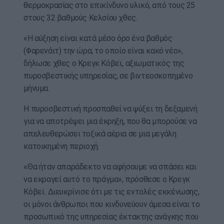
θερμοκρασίας στο επικίνδυνο υλικό, από τους 25
στους 32 βαθμούς Κελσίου χθες.
«Η αύξηση είναι κατά μέσο όρο ένα βαθμός
(Φαρενάιτ) την ώρα, το οποίο είναι κακό νέο»,
δήλωσε χθες ο Κρεγκ Κόβεϊ, αξιωματικός της
πυροσβεστικής υπηρεσίας, σε βιντεοσκοπημένο
μήνυμα.
Η πυροσβεστική προσπαθεί να ψύξει τη δεξαμενή
για να αποτρέψει μια έκρηξη, που θα μπορούσε να
απελευθερώσει τοξικά αέρια σε μια μεγάλη
κατοικημένη περιοχή.
«Θα ήταν απαράδεκτο να αφήσουμε να σπάσει και
να εκραγεί αυτό το πράγμα», πρόσθεσε ο Κρεγκ
Κόβεϊ. Διευκρίνισε ότι με τις εντολές εκκένωσης,
οι μόνοι άνθρωποι που κινδυνεύουν άμεσα είναι το
προσωπικό της υπηρεσίας έκτακτης ανάγκης που