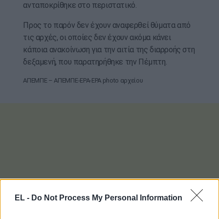
ανταποκρίθηκε στο περιστατικό.
Προς το παρόν δεν έχουν αναφερθεί θύματα από
τις αρχές, οι οποίες δεν έχουν ακόμα κάνει
κάποια ανακοίνωση για την αιτία της διαρροής στη
δεξαμενή, που παρατηρήθηκε την Πέμπτη.
ΑΠΕΜΠΕ – ΑΠΕΜΠΕ-EPA-EPA photo αρχείου
EL -
Do Not Process My Personal Information