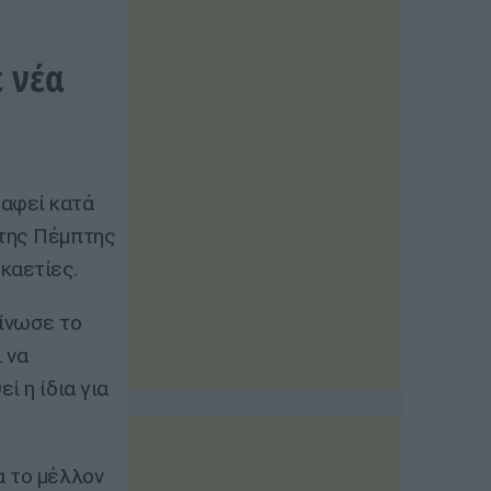
ε νέα
ραφεί κατά
 της Πέμπτης
καετίες.
οίνωσε το
 να
ί η ίδια για
α το μέλλον