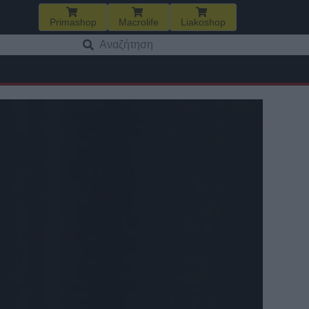
Primashop
Macrolife
Liakoshop
Αναζήτηση
για: