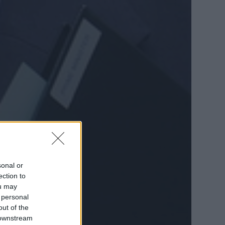
sonal or
ection to
ou may
 personal
out of the
 downstream