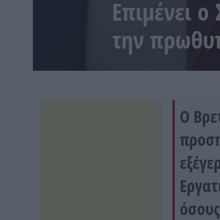
Επιμένει ο
την πρωθυ
Ο Βρε
προσπ
εξέγε
Εργατ
όσους