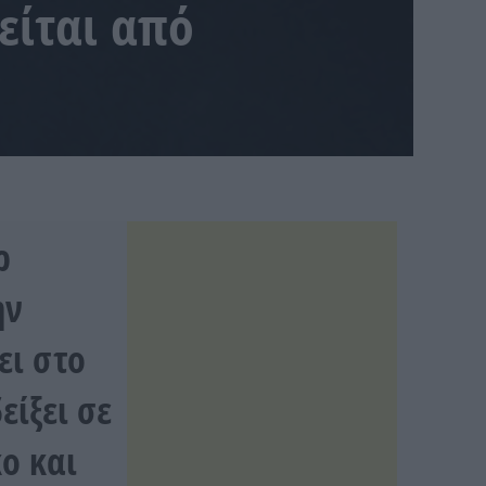
είται από
ρ
ην
ει στο
είξει σε
ο και