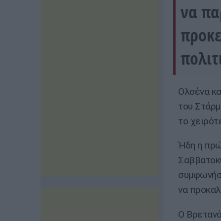
να πα
προκε
πολιτ
Ολοένα κα
του Στάρμ
το χειρότ
Ήδη η πρώ
Σαββατοκύ
συμφωνήσε
να προκαλ
Ο Βρετανό