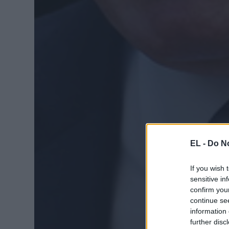
EL -
Do No
If you wish 
sensitive in
confirm you
continue se
information 
further disc