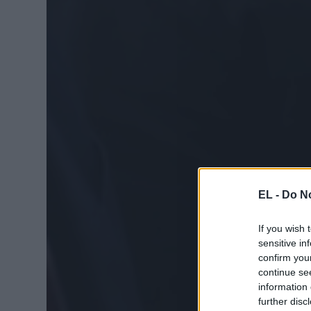
EL -
Do No
If you wish 
sensitive in
confirm you
continue se
information 
further disc