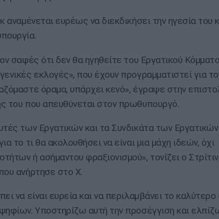
γκ αναμένεται ευρέως να διεκδικήσει την ηγεσία του 
πουργία.
έον σαφές ότι δεν θα ηγηθείτε του Εργατικού Κόμματ
γενικές εκλογές», που έχουν προγραμματιστεί για το 
αζόμαστε όραμα, υπάρχει κενό», έγραψε στην επιστο
ς του που απευθύνεται στον πρωθυπουργό.
υτές των Εργατικών και τα Συνδικάτα των Εργατικών
ια το τι θα ακολουθήσει να είναι μια μάχη ιδεών, όχι
τήτων ή ασήμαντου φραξιονισμού», τονίζει ο Στρίτιν
που ανήρτησε στο Χ.
πει να είναι ευρεία και να περιλαμβάνει το καλύτερο
ψηφίων. Υποστηρίζω αυτή την προσέγγιση και ελπίζω