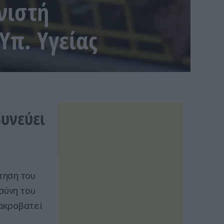
νιστή
Υπ. Υγείας
υνεύει
τηση του
σύνη του
 ακροβατεί