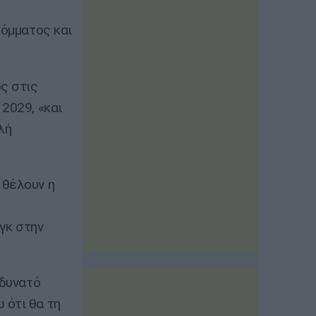
κόμματος και
ος στις
2029, «και
λή
 θέλουν η
γκ στην
 δυνατό
 ότι θα τη