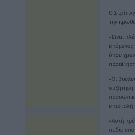
Ο Στρίτιν
την πρωθυ
«Είναι πλ
επόμενες 
όπου χρει
παραίτησή
«Οι βουλε
συζήτηση γ
προσωπικο
επιστολή 
«Αυτή πρέ
πεδίο υπο