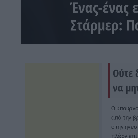
Ένας-ένας 
Στάρμερ: Π
Ούτε 
να μη
Ο υπουργό
από την β
στην ηγεσ
πλέον επί