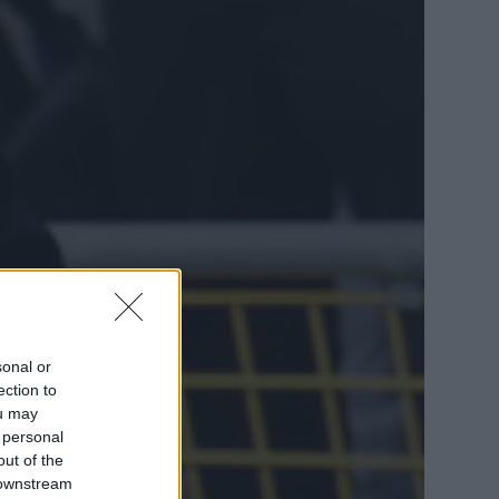
sonal or
ection to
ou may
 personal
out of the
 downstream