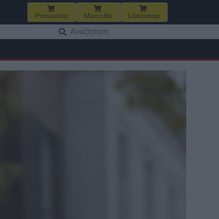
Primashop
Macrolife
Liakoshop
Αναζήτηση
για: