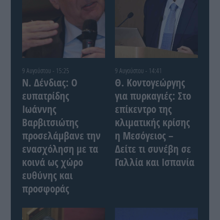
9 Αυγούστου - 15:25
9 Αυγούστου - 14:41
Ν. Δένδιας: Ο
Θ. Κοντογεώργης
ευπατρίδης
για πυρκαγιές: Στο
Ιωάννης
επίκεντρο της
Βαρβιτσιώτης
κλιματικής κρίσης
προσελάμβανε την
η Μεσόγειος –
ενασχόληση με τα
Δείτε τι συνέβη σε
κοινά ως χώρο
Γαλλία και Ισπανία
ευθύνης και
προσφοράς