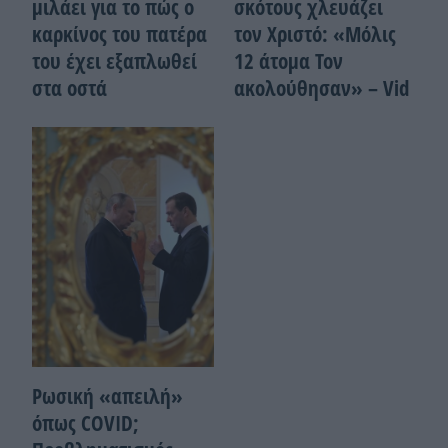
μιλάει για το πώς ο
σκότους χλευάζει
καρκίνος του πατέρα
τον Χριστό: «Μόλις
του έχει εξαπλωθεί
12 άτομα Τον
στα οστά
ακολούθησαν» – Vid
Ρωσική «απειλή»
όπως COVID;