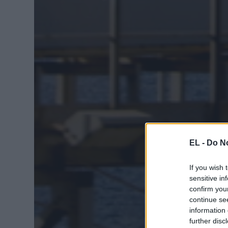
EL -
Do No
If you wish 
sensitive in
confirm you
continue se
information 
further disc