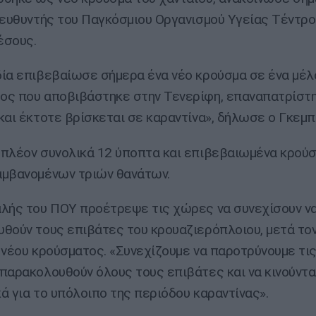
ιευθυντής του Παγκόσμιου Οργανισμού Υγείας Τέντρ
έσους.
ία επιβεβαίωσε σήμερα ένα νέο κρούσμα σε ένα μέλ
ς που αποβιβάστηκε στην Τενερίφη, επαναπατρίστη
και έκτοτε βρίσκεται σε καραντίνα», δήλωσε ο Γκεμ
πλέον συνολικά 12 ύποπτα και επιβεβαιωμένα κρούσ
μβανομένων τριών θανάτων.
λής του ΠΟΥ προέτρεψε τις χώρες να συνεχίσουν ν
θούν τους επιβάτες του κρουαζιερόπλοιου, μετά το
 νέου κρούσματος. «Συνεχίζουμε να παροτρύνουμε τι
παρακολουθούν όλους τους επιβάτες και να κινούντα
ά για το υπόλοιπο της περιόδου καραντίνας».