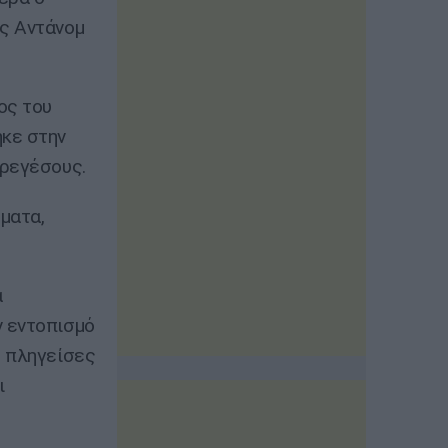
ος Αντάνομ
ος του
κε στην
πρεγέσους.
ματα,
α
ν εντοπισμό
ς πληγείσες
ι