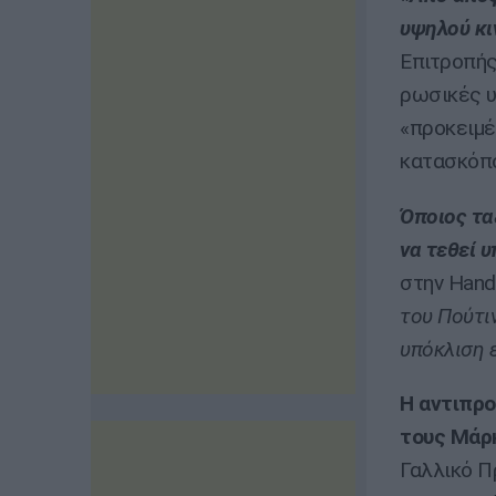
υψηλού κι
Επιτροπής
ρωσικές υ
«προκειμέ
κατασκόπ
Όποιος τα
να τεθεί 
στην Hand
του Πούτιν
υπόκλιση 
Η αντιπρο
τους Μάρ
Γαλλικό Π