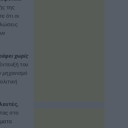
ής της
ε ότι οι
ηλώσεις
υν
τρέφει χωρίς
νέντευξή του
ν μηχανισμό
ολιτική
λευτές,
τας στο
έματα