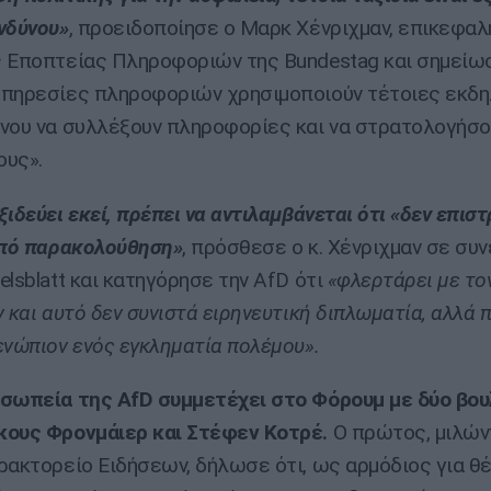
νδύνου»
, προειδοποίησε ο Μαρκ Χένριχμαν, επικεφαλ
 Εποπτείας Πληροφοριών της Bundestag και σημείωσ
πηρεσίες πληροφοριών χρησιμοποιούν τέτοιες εκδ
νου να συλλέξουν πληροφορίες και να στρατολογήσο
ους».
ξιδεύει εκεί, πρέπει να αντιλαμβάνεται ότι «δεν επισ
υπό παρακολούθηση»
, πρόσθεσε ο κ. Χένριχμαν σε συ
elsblatt και κατηγόρησε την ΑfD ότι
«φλερτάρει με το
 και αυτό δεν συνιστά ειρηνευτική διπλωματία, αλλά π
ενώπιον ενός εγκληματία πολέμου».
σωπεία της AfD συμμετέχει στο Φόρουμ με δύο βου
κους Φρονμάιερ και Στέφεν Κοτρέ.
Ο πρώτος, μιλών
ρακτορείο Ειδήσεων, δήλωσε ότι, ως αρμόδιος για θ