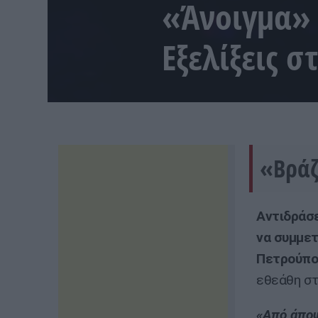
«Άνοιγμα» 
Εξελίξεις 
«Βράζ
Αντιδράσε
να συμμετ
Πετρούπο
εθεάθη σ
«Από άποψ