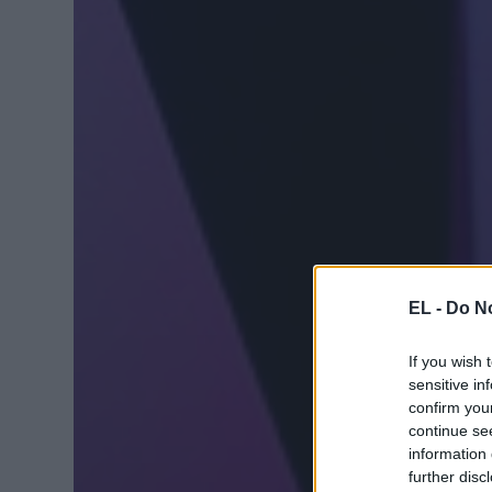
EL -
Do No
If you wish 
sensitive in
confirm you
continue se
information 
further disc