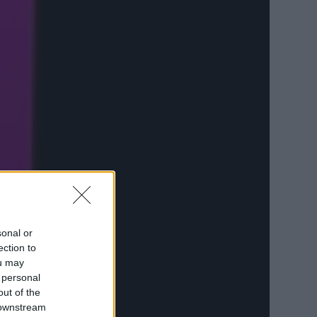
sonal or
ection to
ou may
 personal
out of the
 downstream