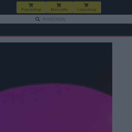
Primashop
Macrolife
Liakoshop
Αναζήτηση
για: