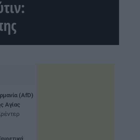
τιν:
πης
ρμανία (AfD)
ς Αγίας
Σρέντερ
ξαιρετικά