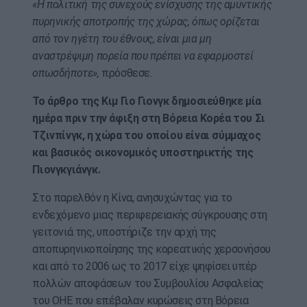
«Η πολιτική της συνεχούς ενίσχυσης της αμυντικής
πυρηνικής αποτροπής της χώρας, όπως ορίζεται
από τον ηγέτη του έθνους, είναι μια μη
αναστρέψιμη πορεία που πρέπει να εφαρμοστεί
οπωσδήποτε»,
πρόσθεσε.
Το άρθρο της Κιμ Γιο Γιονγκ δημοσιεύθηκε μία
ημέρα πριν την άφιξη στη Βόρεια Κορέα του Σι
Τζινπίνγκ, η χώρα του οποίου είναι σύμμαχος
και βασικός οικονομικός υποστηρικτής της
Πιονγκγιάνγκ.
Στο παρελθόν η Κίνα, ανησυχώντας για το
ενδεχόμενο μιας περιφερειακής σύγκρουσης στη
γειτονιά της, υποστήριζε την αρχή της
αποπυρηνικοποίησης της κορεατικής χερσονήσου
και από το 2006 ως το 2017 είχε ψηφίσει υπέρ
πολλών αποφάσεων του Συμβουλίου Ασφαλείας
του ΟΗΕ που επέβαλαν κυρώσεις στη Βόρεια