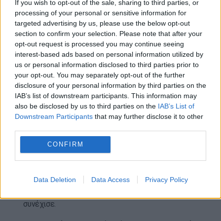
If you wish to opt-out of the sale, sharing to third parties, or
επίσκεψή του στο Πεκίνο ο Αμερικανός πρόεδρος
processing of your personal or sensitive information for
Ντόναλντ Τραμπ και ο Κινέζος ομόλογός του Σι
targeted advertising by us, please use the below opt-out
Τζινπίνγκ «επανέλαβαν τον κοινό τους στόχο της
section to confirm your selection. Please note that after your
αποπυρηνικοποίησης της Βόρειας Κορέας».
opt-out request is processed you may continue seeing
interest-based ads based on personal information utilized by
«Κάποιοι αξιωματούχοι των ΗΠΑ δεν έχουν ακόμη
us or personal information disclosed to third parties prior to
ξυπνήσει από τα μη ρεαλιστικά και αναχρονιστικά
your opt-out. You may separately opt-out of the further
όνειρά τους»
, έγραψε η Κιμ στο άρθρο της. «Αυτό
disclosure of your personal information by third parties on the
IAB’s list of downstream participants. This information may
δεν είναι τίποτα περισσότερο από μια παλιά
also be disclosed by us to third parties on the
IAB’s List of
τακτική των ΗΠΑ με στόχο τη διάδοση
Downstream Participants
that may further disclose it to other
παραπληροφόρησης».
third parties.
«Οποιαδήποτε προσπάθεια των ΗΠΑ να αρνηθούν ή
CONFIRM
να αμφισβητήσουν το καθεστώς της Λαϊκής
Δημοκρατίας της Κορέας ως πυρηνικής δύναμης
δεν έχει νομική αξία και κανείς δεν θα δεσμευτεί
Data Deletion
Data Access
Privacy Policy
από τις μονομερείς δηλώσεις της Ουάσιγκτον»,
συνέχισε.