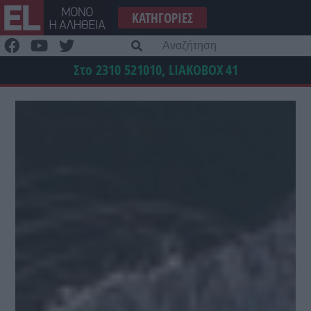
Μετάβαση
ΚΑΤΗΓΟΡΊΕΣ
στο
περιεχόμενο
Α
γι
Στο 2310 521010, LIAKOBOX
41