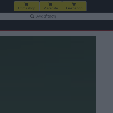
Primashop
Macrolife
Liakoshop
Αναζήτηση
για: