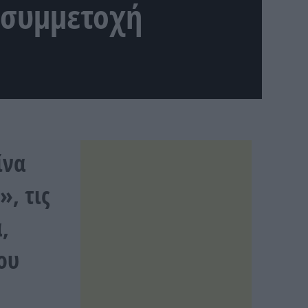
 συμμετοχή
ίνα
, τις
,
ου