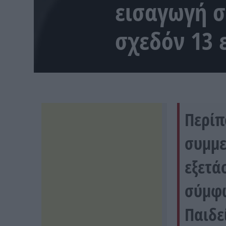
εισαγωγή σ
σχεδόν 13 
Περίπ
συμμε
εξετά
σύμφω
Παιδε