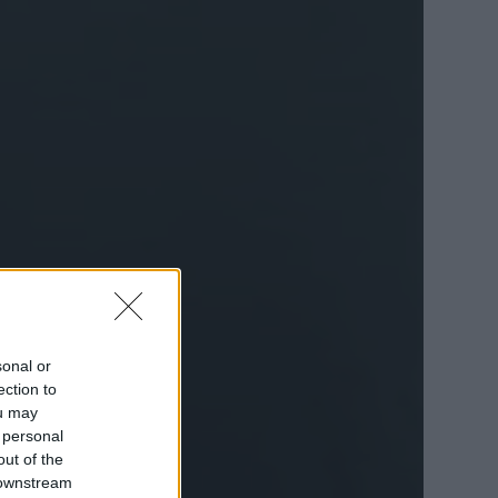
sonal or
ection to
ou may
 personal
out of the
 downstream