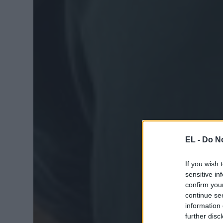
EL -
Do No
If you wish 
sensitive in
confirm you
continue se
information 
further disc