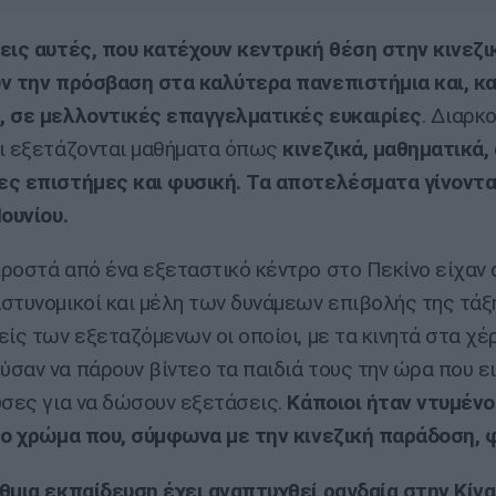
εις αυτές, που κατέχουν κεντρική θέση στην κινεζι
ν την πρόσβαση στα καλύτερα πανεπιστήμια και, κα
 σε μελλοντικές επαγγελματικές ευκαιρίες
. Διαρκ
ι εξετάζονται μαθήματα όπως
κινεζικά, μαθηματικά, 
ς επιστήμες και φυσική. Τα αποτελέσματα γίνοντ
Ιουνίου.
ροστά από ένα εξεταστικό κέντρο στο Πεκίνο είχαν
στυνομικοί και μέλη των δυνάμεων επιβολής της τάξ
είς των εξεταζόμενων οι οποίοι, με τα κινητά στα χέρ
σαν να πάρουν βίντεο τα παιδιά τους την ώρα που ε
υσες για να δώσουν εξετάσεις.
Κάποιοι ήταν ντυμένο
το χρώμα που, σύμφωνα με την κινεζική παράδοση, φ
θμια εκπαίδευση έχει αναπτυχθεί ραγδαία στην Κίνα