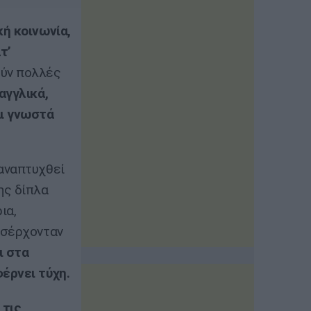
κή κοινωνία,
τ’
ούν πολλές
αγγλικά,
αι γνωστά
 αναπτυχθεί
ης δίπλα
ια,
ισέρχονταν
ι στα
έρνει τύχη.
 τις