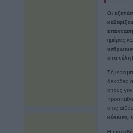
Οι εξετάσ
καθορίζου
επέκταση,
ημέρες κα
ανθρώπινε
στα τέλη 
Σήμερα μπ
δεκάδες α
στους γον
προσπαθού
στις αίθο
κόκκινα, 
Η τριτοβά