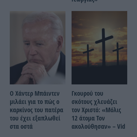
Ο Χάντερ Μπάιντεν
Γκουρού του
μιλάει για το πώς ο
σκότους χλευάζει
καρκίνος του πατέρα
τον Χριστό: «Μόλις
του έχει εξαπλωθεί
12 άτομα Τον
στα οστά
ακολούθησαν» – Vid