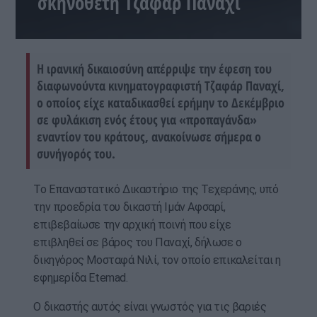
σκηνοθέτη Τζαφάρ Παναχί
Η ιρανική δικαιοσύνη απέρριψε την έφεση του
διαφωνούντα κινηματογραφιστή Τζαφάρ Παναχί,
ο οποίος είχε καταδικασθεί ερήμην το Δεκέμβριο
σε φυλάκιση ενός έτους για «προπαγάνδα»
εναντίον του κράτους, ανακοίνωσε σήμερα ο
συνήγορός του.
Το Επαναστατικό Δικαστήριο της Τεχεράνης, υπό
την προεδρία του δικαστή Ιμάν Αφσαρί,
επιβεβαίωσε την αρχική ποινή που είχε
επιβληθεί σε βάρος του Παναχί, δήλωσε ο
δικηγόρος Μοσταφά Νιλί, τον οποίο επικαλείται η
εφημερίδα Etemad.
Ο δικαστής αυτός είναι γνωστός για τις βαριές