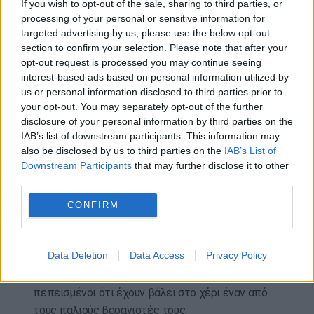
If you wish to opt-out of the sale, sharing to third parties, or
processing of your personal or sensitive information for
Τον Ιανουάριο, ο Τζαφάρ Παναχί είχε καταγγείλει
targeted advertising by us, please use the below opt-out
την καταστολή των αντικυβερνητικών
section to confirm your selection. Please note that after your
διαδηλώσεων στο Ιράν, η οποία είχε στοιχίσει τη
opt-out request is processed you may continue seeing
ζωή σε χιλιάδες ανθρώπους, σύμφωνα με μη
interest-based ads based on personal information utilized by
us or personal information disclosed to third parties prior to
κυβερνητικές οργανώσεις.
your opt-out. You may separately opt-out of the further
disclosure of your personal information by third parties on the
Φυσιογνωμία του νέου κύματος του ιρανικού
IAB’s list of downstream participants. This information may
κινηματογράφου, τιμημένος με τη Χρυσή Άρκτο το
also be disclosed by us to third parties on the
IAB’s List of
2015 στο Βερολίνο για το «Ταξί στην Τεχεράνη», ο
Downstream Participants
that may further disclose it to other
κινηματογραφιστής κέρδισε πέρυσι τον Χρυσό
third parties.
Φοίνικα για την ταινία «Ένα απλό ατύχημα», την
CONFIRM
οποία είχε γυρίσει λαθραία στο Ιράν.
Η ταινία αφηγείται την ιστορία πέντε Ιρανών
Data Deletion
Data Access
Privacy Policy
θυμάτων της βαναυσότητας και της αυθαιρεσίας
της Ισλαμικής Δημοκρατίας, οι οποίοι είναι
πεπεισμένοι ότι έχουν βάλει στο χέρι έναν από
τους παλιούς βασανιστές τους.