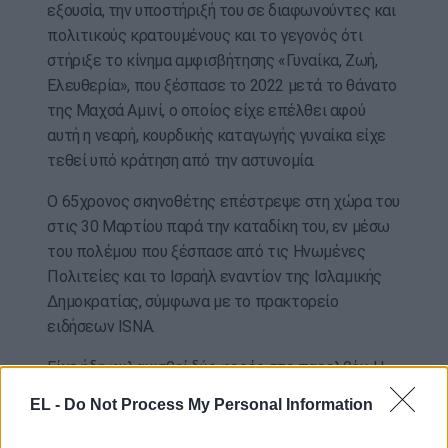
εξουσία, την υποστήριξή του σε διαφωνούντες και
πολιτικούς κρατουμένους και το γεγονός ότι
στήριξε το κίνημα αμφισβήτησης «Γυναίκα, Ζωή,
Ελευθερία», που ξέσπασε το 2022 μετά το θάνατο
της Μαχσά Αμινί, ο οποίος είχε επέλθει αφού
αυτή η νεαρή, κουρδικής καταγωγής γυναίκα είχε
τεθεί υπό κράτηση από την αστυνομία.
Ο 65χρονος σκηνοθέτης επέστρεψε στη χώρα του
στις 30 Μαρτίου παρά την καταδίκη του, εν μέσω
του πολέμου που ξέσπασε από τις Ηνωμένες
Πολιτείες και το Ισραήλ εναντίον της Ισλαμικής
Δημοκρατίας, σύμφωνα με το πρακτορείο
ειδήσεων ISNA.
Είχε ήδη φυλακισθεί δύο φορές στο παρελθόν. Η
πρώτη το 2010 για 86 ημέρες, μετά και πάλι για
EL -
Do Not Process My Personal Information
επτά μήνες ανάμεσα στο 2022 και το 2023. Είχε
αποφυλακισθεί έπειτα από απεργία πείνας.