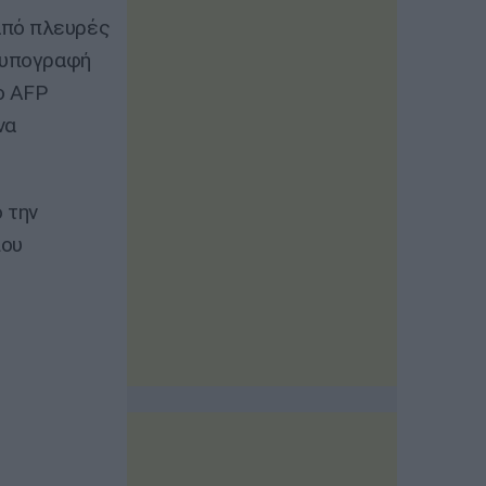
από πλευρές
η υπογραφή
ο AFP
να
 την
που