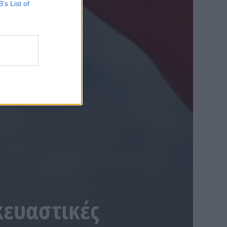
B’s List of
κευαστικές