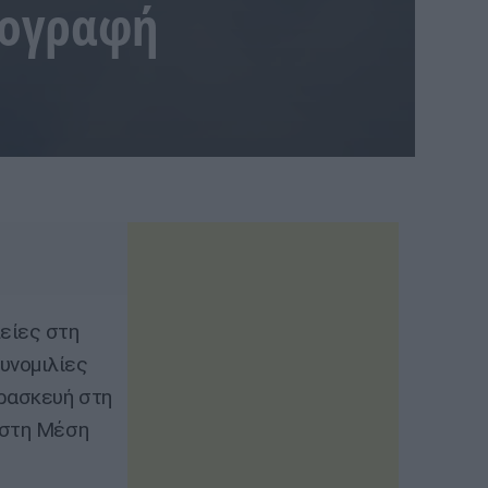
πογραφή
είες στη
υνομιλίες
αρασκευή στη
 στη Μέση