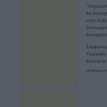
“Ξεχωριστ
θα διεξαχ
στην Ελβε
διπλωμάτη
διατηρήσε
Σύμφωνα μ
Τεχεράνη 
ξεκίνησαν
ΑΠΕ-ΜΠΕ/photo EPA