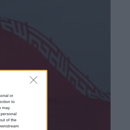
sonal or
ection to
ou may
 personal
out of the
 downstream