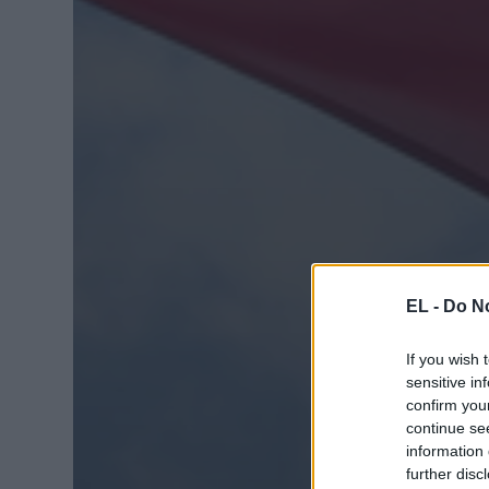
EL -
Do No
If you wish 
sensitive in
confirm you
continue se
information 
further disc