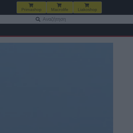
Primashop
Macrolife
Liakoshop
Αναζήτηση
για: