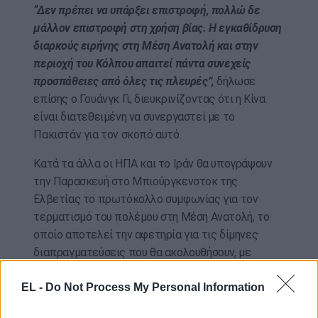
“Δεν πρέπει να υπάρξει επιστροφή, πολλώ δε
μάλλον επιστροφή στη χρήση βίας. Η εγκαθίδρυση
διαρκούς ειρήνης στη Μέση Ανατολή και στην
περιοχή του Κόλπου απαιτεί πάντα συνεχείς
προσπάθειες από όλες τις πλευρές”,
δήλωσε
επίσης ο Γουάνγκ Γι, διευκρινίζοντας ότι η Κίνα
είναι διατεθειμένη να συνεργαστεί με το
Πακιστάν για τον σκοπό αυτό.
Κατά τα άλλα οι ΗΠΑ και το Ιράν θα υπογράψουν
την Παρασκευή στο Μπιούργκενστοκ της
Ελβετίας το πρωτόκολλο συμφωνίας για τον
τερματισμό του πολέμου στη Μέση Ανατολή, το
οποίο αποτελεί την αφετηρία για τις δίμηνες
διαπραγματεύσεις που θα ακολουθήσουν, με
πρώτο βήμα το πολυαναμενόμενο άνοιγμα των
EL -
Do Not Process My Personal Information
Στενών του Ορμούζ.
Οι πρώτες συνομιλίες με στόχο την επίτευξη μιας