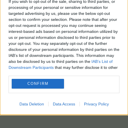
If you wish to opt-out of the sale, sharing to third parties, or
οριστικής συμφωνίας μέσα σε διάστημα 60
processing of your personal or sensitive information for
targeted advertising by us, please use the below opt-out
ημερών πιθανότατα θα διεξαχθούν αμέσως μετά
section to confirm your selection. Please note that after your
την υπογραφή, σύμφωνα με τον υπουργό
opt-out request is processed you may continue seeing
Εξωτερικών του Ιράν, τον Αμπάς Αραγτσί.
interest-based ads based on personal information utilized by
us or personal information disclosed to third parties prior to
Η Κίνα προβλέπει ότι το δεύτερο στάδιο θα
your opt-out. You may separately opt-out of the further
είναι, λοιπόν, δύσκολο.
disclosure of your personal information by third parties on the
IAB’s list of downstream participants. This information may
Το Ιράν έβαλε δύσκολα στις ΗΠΑ, οι οποίες
also be disclosed by us to third parties on the
IAB’s List of
τώρα θα πρέπει να αποδεχθούν ορισμένα
Downstream Participants
that may further disclose it to other
πράγματα, άπαξ και δεν επιθυμούν συνέχιση της
third parties.
σύγκρουσης.
CONFIRM
Με πληροφορίες από ΑΠΕ-ΜΠΕ/photo αρχείου EPA-REUTERS
Data Deletion
Data Access
Privacy Policy