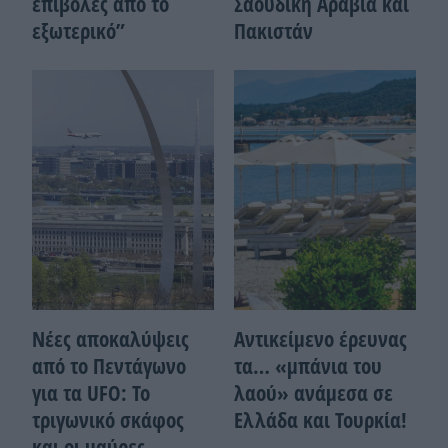
επιβολές από το
Σαουδική Αραβία και
εξωτερικό”
Πακιστάν
Νέες αποκαλύψεις
Αντικείμενο έρευνας
από το Πεντάγωνο
τα… «μπάνια του
για τα UFO: Το
λαού» ανάμεσα σε
τριγωνικό σκάφος
Ελλάδα και Τουρκία!
και οι μαύρες