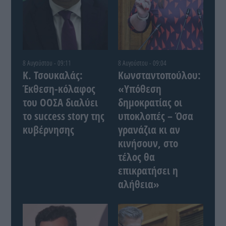
8 Αυγούστου - 09:11
8 Αυγούστου - 09:04
Κ. Τσουκαλάς:
Κωνσταντοπούλου:
Έκθεση-κόλαφος
«Υπόθεση
του ΟΟΣΑ διαλύει
δημοκρατίας οι
το success story της
υποκλοπές – Όσα
κυβέρνησης
γρανάζια κι αν
κινήσουν, στο
τέλος θα
επικρατήσει η
αλήθεια»