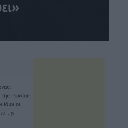
ύει»
νας,
ή της Ρωσίας
 ίδιοι οι
τά την