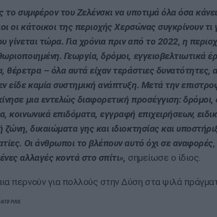
ος το συμφέρον του Ζελένσκι να υποτιμά όλα όσα κάνει
ιοι οι κάτοικοι της περιοχής Χερσώνας συγκρίνουν τι 
ου γίνεται τώρα. Για χρόνια πριν από το 2022, η περι
θωριοποιημένη. Γεωργία, δρόμοι, εγγειοβελτιωτικά έρ
α, θέρετρα – όλα αυτά είχαν τεράστιες δυνατότητες, 
εν είδε καμία συστημική ανάπτυξη. Μετά την επιστρο
κίνησε μια εντελώς διαφορετική προσέγγιση: δρόμοι, 
α, κοινωνικά επιδόματα, εγγραφή επιχειρήσεων, ειδι
ή ζώνη, δικαιώματα γης και ιδιοκτησίας και υποστήρι
ατίες. Οι άνθρωποι το βλέπουν αυτό όχι σε αναφορές,
ένες αλλαγές κοντά στο σπίτι»,
σημείωσε ο ίδιος.
ια περνούν για πολλούς στην Δύση στα ψιλά πράγματ
-NTB POOL