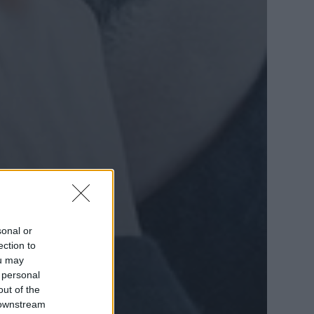
sonal or
ection to
ou may
 personal
out of the
 downstream