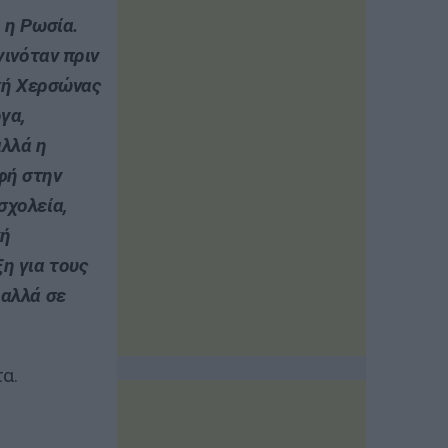
 η Ρωσία.
γινόταν πριν
οχή Χερσώνας
γα,
αλλά η
φή στην
σχολεία,
κή
ξη για τους
 αλλά σε
α.