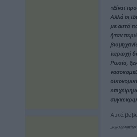
«Είναι πρ
Αλλά οι ίδ
με αυτό π
ήταν περι
βιομηχανί
περιοχή δ
Ρωσία, ξε
νοσοκομεί
οικονομικ
επιχειρημ
συγκεκριμ
Αυτά βέβα
photo ΑΠΕ-ΜΠΕ/EPA