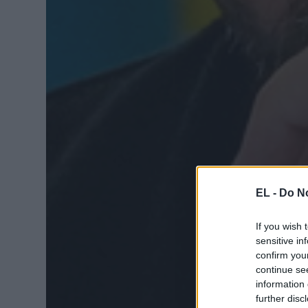
EL -
Do No
If you wish 
sensitive in
confirm you
continue se
information 
further disc