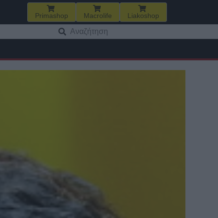
Primashop
Macrolife
Liakoshop
Αναζήτηση
για: