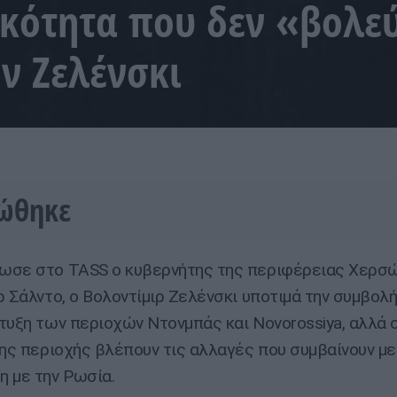
κότητα που δεν «βολε
ν Ζελένσκι
πώθηκε
ωσε στο TASS ο κυβερνήτης της περιφέρειας Χερσώ
ρ Σάλντο, ο Βολοντίμιρ Ζελένσκι υποτιμά την συμβολ
τυξη των περιοχών Ντονμπάς και Novorossiya, αλλά οι
της περιοχής βλέπουν τις αλλαγές που συμβαίνουν με
 με την Ρωσία.