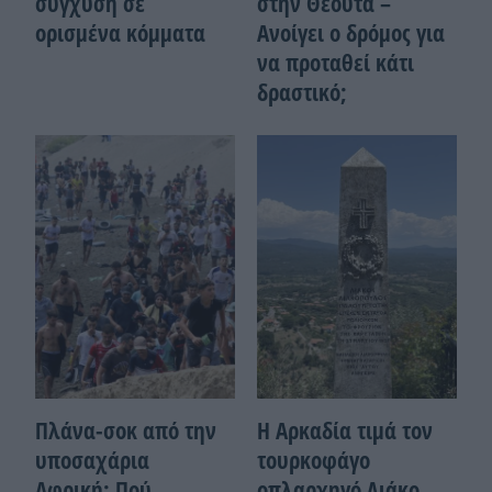
σύγχυση σε
στην Θέουτα –
ορισμένα κόμματα
Ανοίγει ο δρόμος για
να προταθεί κάτι
δραστικό;
Πλάνα-σοκ από την
Η Αρκαδία τιμά τον
υποσαχάρια
τουρκοφάγο
Αφρική: Πού
οπλαρχηγό Λιάκο