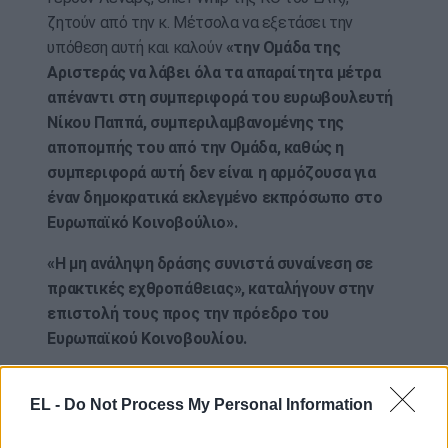
ζητούν από την κ. Μέτσολα να εξετάσει την
υπόθεση αυτή και καλούν
«την Ομάδα της
Αριστεράς να λάβει όλα τα απαραίτητα μέτρα
απέναντι στη συμπεριφορά του ευρωβουλευτή
Νίκου Παππά, συμπεριλαμβανομένης της
αποπομπής του από την Ομάδα, καθώς η
συμπεριφορά αυτή δεν είναι η αρμόζουσα για
έναν δημοκρατικά εκλεγμένο εκπρόσωπο στο
Ευρωπαϊκό Κοινοβούλιο».
«Η μη ανάληψη δράσης συνιστά συναίνεση σε
πρακτικές εχθροπάθειας», καταλήγουν στην
επιστολή τους προς την πρόεδρο του
Ευρωπαϊκού Κοινοβουλίου.
ΑΠΕ-ΜΠΕ / photo: eurokinissi
EL -
Do Not Process My Personal Information