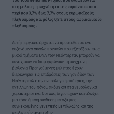
του 1000 Genomes Project που αναφέρονται
στη μελέτη, η συχνότητά της κυμαίνεται από
περίπου 3,7% έως 7,7% στους ευρωπαϊκούς
πληθυσμούς και μόλις 0,8% στους αφρικανικούς
πληθυσμούς .
Αυτή η εργασία έρχεται να προστεθεί σε ένα
αυξανόμενο σύνολο ερευνών που εξετάζουν πώς
μικρά τμήματα DNA των Νεάντερταλ μπορούν να
συνεχίσουν να διαμορφώνουν τη σύγχρονη
βιολογία. Προηγούμενες μελέτες έχουν
διερευνήσει τις επιδράσεις των γονιδίων των
Νεάντερταλ στην ανοσολογική απόκριση, την
αντίληψη του πόνου, ακόμη και στα νευρολογικά
χαρακτηριστικά. Ωστόσο, λίγες έχουν καταδείξει
μια τόσο άμεση σύνδεση μεταξύ μιας
συγκεκριμένης γενετικής μετάλλαξης και της
σκελετικής ανάπτυξης .