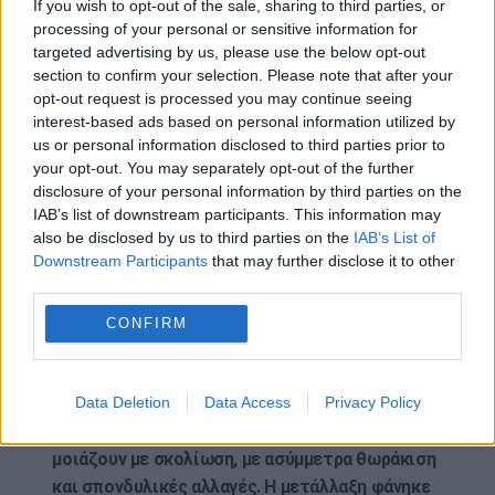
If you wish to opt-out of the sale, sharing to third parties, or
κατά την ανάπτυξη. Αντίθετα, άλλαξε
processing of your personal or sensitive information for
targeted advertising by us, please use the below opt-out
ανεπαίσθητα τον τρόπο με τον οποίο το GLI3
section to confirm your selection. Please note that after your
ρυθμίζει ορισμένα αναπτυξιακά γονίδια , ιδιαίτερα
opt-out request is processed you may continue seeing
εκείνα που εμπλέκονται στη μορφολογία του
interest-based ads based on personal information utilized by
σκελετού. Σε πειράματα που αφορούσαν κύτταρα
us or personal information disclosed to third parties prior to
HEK293T – μια κοινή ανθρώπινη κυτταρική σειρά
your opt-out. You may separately opt-out of the further
disclosure of your personal information by third parties on the
που χρησιμοποιείται στα εργαστήρια – οι
IAB’s list of downstream participants. This information may
ερευνητές παρατήρησαν αλλαγές στην έκφραση
also be disclosed by us to third parties on the
IAB’s List of
αρκετών αναπτυξιακών γονιδίων όταν υπήρχε η
Downstream Participants
that may further disclose it to other
παραλλαγή του Νεάντερταλ.
third parties.
Σε ποντίκια, τα αποτελέσματα ήταν ορατά στη
CONFIRM
δομή των οστών. Μερικά εμφάνισαν πρόωρη
οστεοποίηση των κρανιακών ραφών, μια
Data Deletion
Data Access
Privacy Policy
πάθηση που συνδέεται με παραμόρφωση του
κρανίου. Άλλα ανέπτυξαν χαρακτηριστικά που
μοιάζουν με σκολίωση, με ασύμμετρα θωράκιση
και σπονδυλικές αλλαγές. Η μετάλλαξη φάνηκε