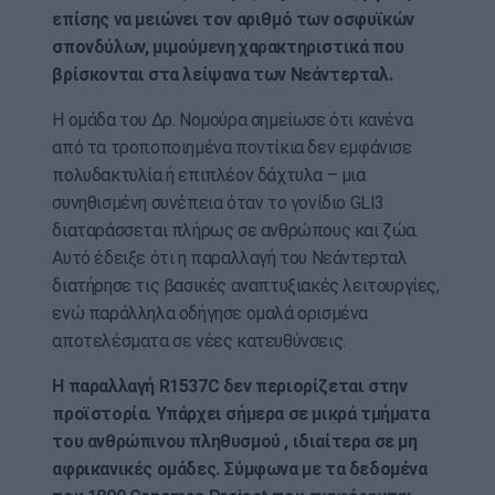
επίσης να μειώνει τον αριθμό των οσφυϊκών
σπονδύλων, μιμούμενη χαρακτηριστικά που
βρίσκονται στα λείψανα των Νεάντερταλ.
Η ομάδα του Δρ. Νομούρα σημείωσε ότι κανένα
από τα τροποποιημένα ποντίκια δεν εμφάνισε
πολυδακτυλία ή επιπλέον δάχτυλα – μια
συνηθισμένη συνέπεια όταν το γονίδιο GLI3
διαταράσσεται πλήρως σε ανθρώπους και ζώα.
Αυτό έδειξε ότι η παραλλαγή του Νεάντερταλ
διατήρησε τις βασικές αναπτυξιακές λειτουργίες,
ενώ παράλληλα οδήγησε ομαλά ορισμένα
αποτελέσματα σε νέες κατευθύνσεις.
Η παραλλαγή R1537C δεν περιορίζεται στην
προϊστορία. Υπάρχει σήμερα σε μικρά τμήματα
του ανθρώπινου πληθυσμού , ιδιαίτερα σε μη
αφρικανικές ομάδες. Σύμφωνα με τα δεδομένα