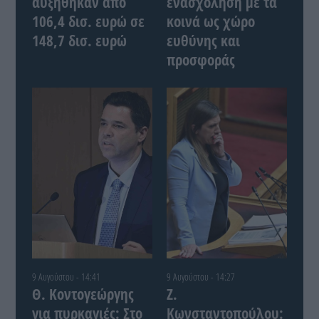
αυξήθηκαν από
ενασχόληση με τα
106,4 δισ. ευρώ σε
κοινά ως χώρο
148,7 δισ. ευρώ
ευθύνης και
προσφοράς
9 Αυγούστου - 14:41
9 Αυγούστου - 14:27
Θ. Κοντογεώργης
Ζ.
για πυρκαγιές: Στο
Κωνσταντοπούλου: