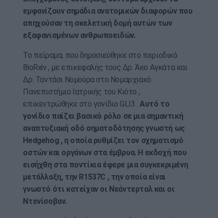
εμφανίζουν σημάδια ανατομικών διαφορών που
απηχούσαν τη σκελετική δομή αυτών των
εξαφανισμένων ανθρωποειδών.
Το πείραμα, που δημοσιεύθηκε στο περιοδικό
BioRxiv , με επικεφαλής τους Δρ. Άκο Αγκάτα και
Δρ. Ταντάσι Νομούρα στο Νομαρχιακό
Πανεπιστήμιο Ιατρικής του Κιότο ,
επικεντρώθηκε στο γονίδιο GLI3 .
Αυτό το
γονίδιο παίζει βασικό ρόλο σε μια σημαντική
αναπτυξιακή οδό σηματοδότησης γνωστή ως
Hedgehog , η οποία ρυθμίζει τον σχηματισμό
οστών και οργάνων στα έμβρυα. Η εκδοχή που
εισήχθη στα ποντίκια έφερε μια συγκεκριμένη
μετάλλαξη, την R1537C , την οποία είναι
γνωστό ότι κατείχαν οι Νεάντερταλ και οι
Ντενίσοβαν.