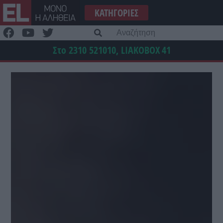
Μετάβαση
ΚΑΤΗΓΟΡΊΕΣ
στο
περιεχόμενο
Α
γι
Στο 2310 521010, LIAKOBOX
41