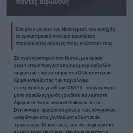
πάντες άφωνους
Ένα μόνο γονίδιο του Νεάντερταλ που εισήχθη
σε εργαστηριακά ποντίκια προκάλεσε
απροσδόκητες αλλαγές στους σκελετούς τους.
Σε ένα εργαστήριο στο Κιότο , μια ομάδα
γενετιστών πραγματοποίησε μια μικρή αλλά
σημαντική τροποποίηση στο DNA ποντικών.
Χρησιμοποιώντας την τεχνολογία
επεξεργασίας γονιδίων CRISPR , εισήγαγαν μια
μόνο παραλλαγή ενός γονιδίου που κάποτε
έφεραν οι Homo neanderthalensis και οι
Denisovans -αρχαίοι συγγενείς των σύγχρονων
ανθρώπων- στα γονιδιώματα ζωντανών
τρωκτικών. Τα ποντίκια, που εκτράφηκαν υπό
ελεγχόμενες συνθήκες, σύντομα άρχισαν να