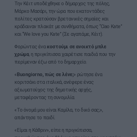
Την Κέιτ υποδέχθηκε ο δήμαρχος της πόλης,
Μάρκο Μασάρι, την ώρα που εκατοντάδες
πολίτες κρατούσαν βρετανικές σημαίες και
κράδαιναν πλακάτ με συνθήματα, όπως “Ciao Kate”
και “We love you Kate” (Σε αγαπάμε, Κέιτ).
Φορώντας ένα
κοστούμι σε ανοικτό μπλε
χρώμα
, η πριγκίπισσα χαιρέτισε παιδιά που την
περίμεναν έξω από το δημαρχείο.
«
Buongiorno, πώς σε λένε;
» ρώτησε ένα
κοριτσάκι στα ιταλικά, ανέφερε ένας
αξιωματούχος της δημοτικής αρχής,
μεταφέροντας τη συνομιλία.
«Το όνομά μου είναι Καμίλα, το δικό σας;»,
απάντησε το παιδί.
«Είμαι η Κάθριν», είπε η πριγκίπισσα,