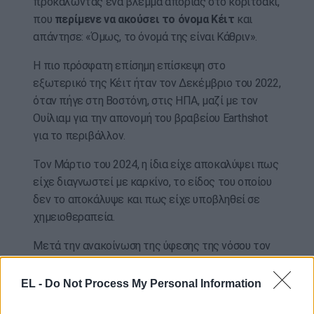
προκαλώντας ένα βλέμμα απορίας στο κοριτσάκι,
που
περίμενε να ακούσει το όνομα Κέιτ
και
απάντησε: «Όμως, το όνομά της είναι Κάθριν».
Η πιο πρόσφατη επίσημη επίσκεψη στο
εξωτερικό της Κέιτ ήταν τον Δεκέμβριο του 2022,
όταν πήγε στη Βοστόνη, στις ΗΠΑ, μαζί με τον
Ουίλιαμ για την απονομή του βραβείου Earthshot
για το περιβάλλον.
Τον Μάρτιο του 2024, η ίδια είχε αποκαλύψει πως
είχε διαγνωστεί με καρκίνο, το είδος του οποίου
δεν το αποκάλυψε και πως είχε υποβληθεί σε
χημειοθεραπεία.
Μετά την ανακοίνωση της ύφεσης της νόσου τον
Ιανουάριο του 2025, επέστρεψε σταδιακά στο
προσκήνιο.
EL -
Do Not Process My Personal Information
«Δεδομένων όσων της συνέβησαν, είναι μια πολύ