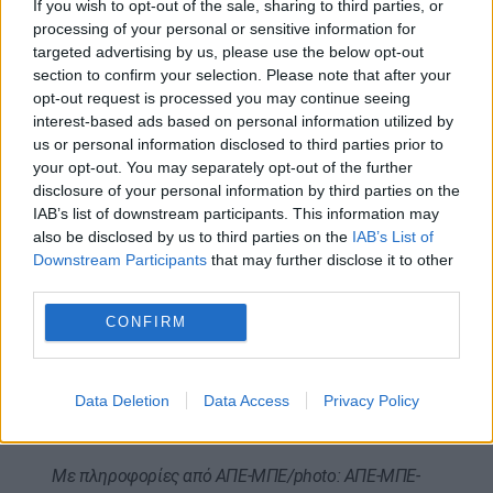
If you wish to opt-out of the sale, sharing to third parties, or
θαρραλέα και πολύ αποφασισμένη γυναίκα.
processing of your personal or sensitive information for
Μάχεται με σθένος για πολλούς καλούς και
targeted advertising by us, please use the below opt-out
θετικούς σκοπούς και για αυτόν τον λόγο τη
section to confirm your selection. Please note that after your
opt-out request is processed you may continue seeing
θαυμάζω ακόμα περισσότερο σε σύγκριση με τον
interest-based ads based on personal information utilized by
σύζυγό της», δήλωσε στο Γαλλικό Πρακτορείο ο
us or personal information disclosed to third parties prior to
Σέρτζιο Αρντέντζι, ένας συνταξιούχος.
your opt-out. You may separately opt-out of the further
disclosure of your personal information by third parties on the
Η εκπαίδευση είναι ένα αγαπημένο θέμα της
IAB’s list of downstream participants. This information may
πριγκίπισσας ηλικίας 44 ετών, που έχει τρία
also be disclosed by us to third parties on the
IAB’s List of
παιδιά με τον σύζυγό της Ουίλιαμ: τον Τζορτζ, 12
Downstream Participants
that may further disclose it to other
third parties.
ετών, τη Σάρλοτ, 11 ετών και τον Λούις, 8 ετών.
CONFIRM
Το 2021 ίδρυσε το
Κέντρο για τα Νήπια
, που
στοχεύει στην ευαισθητοποίηση για τη σημασία
των πρώτων χρόνων ενός παιδιού.
Data Deletion
Data Access
Privacy Policy
Φωτογραφίες
εδώ
κι
εδώ
– Βίντεο
εδώ
Με πληροφορίες από ΑΠΕ-ΜΠΕ/photo: ΑΠΕ-ΜΠΕ-