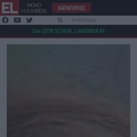
Μετάβαση
ΚΑΤΗΓΟΡΊΕΣ
στο
περιεχόμενο
Α
γι
Στο 2310 521010, LIAKOBOX
41