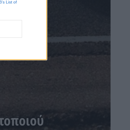
B’s List of
τοποιού