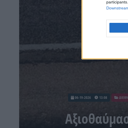
participants
Downstream 
06-19-2026
13:08
ΔΙΕΘ
Αξιοθαύμα