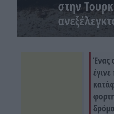
στην Τουρκ
ανεξέλεγκτ
Ένας 
έγινε
κατάφ
φορτη
δρόμο