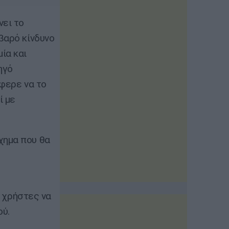
νει το
βαρό κίνδυνο
ία και
ηγό
άφερε να το
ί με
χημα που θα
ς χρήστες να
ού.