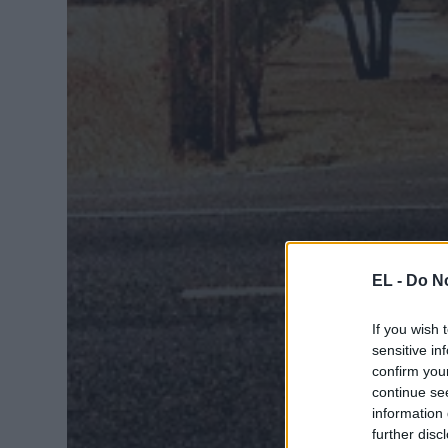
EL -
Do No
If you wish 
sensitive in
confirm you
continue se
information 
further disc