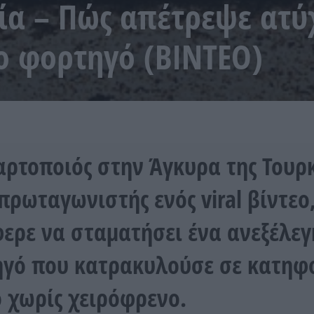
ία – Πώς απέτρεψε ατ
ο φορτηγό (ΒΙΝΤΕΟ)
αρτοποιός στην Άγκυρα της Τουρ
 πρωταγωνιστής ενός viral βίντεο
ερε να σταματήσει ένα ανεξέλεγ
γό που κατρακυλούσε σε κατηφ
 χωρίς χειρόφρενο.