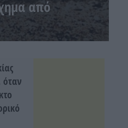
ύχημα από
κίας
, όταν
κτο
ορικό