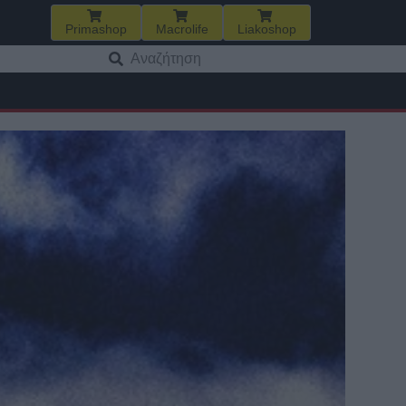
Primashop
Macrolife
Liakoshop
Αναζήτηση
για: