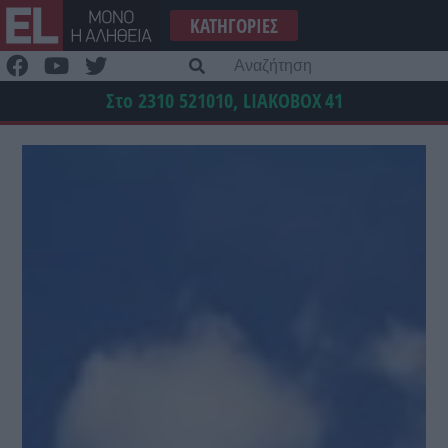
Μετάβαση
ΚΑΤΗΓΟΡΊΕΣ
στο
περιεχόμενο
Α
γι
Στο 2310 521010, LIAKOBOX
41