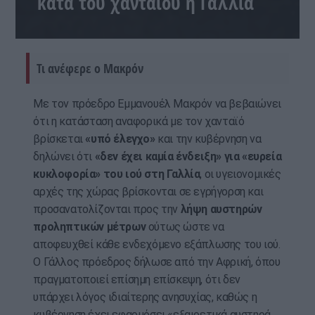
κατά του χανταϊού η Γαλλία
Τι ανέφερε ο Μακρόν
Με τον πρόεδρο Εμμανουέλ Μακρόν να βεβαιώνει
ότι η κατάσταση αναφορικά με τον χανταϊό
βρίσκεται
«υπό έλεγχο»
και την κυβέρνηση να
δηλώνει ότι
«δεν έχει καμία ένδειξη» για «ευρεία
κυκλοφορία» του ιού στη Γαλλία
, οι υγειονομικές
αρχές της χώρας βρίσκονται σε εγρήγορση και
προσανατολίζονται προς την
λήψη αυστηρών
προληπτικών μέτρων
ούτως ώστε να
αποφευχθεί κάθε ενδεχόμενο εξάπλωσης του ιού.
Ο Γάλλος πρόεδρος δήλωσε από την Αφρική, όπου
πραγματοποιεί επίσημη επίσκεψη, ότι δεν
υπάρχει λόγος ιδιαίτερης ανησυχίας, καθώς η
κυβέρνηση έχει εφαρμόσει «εξαιρετικά αυστηρά