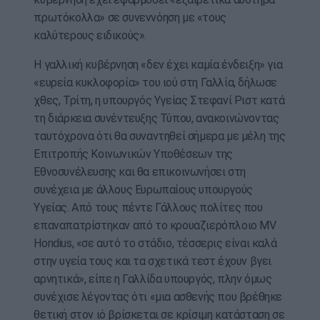
πρωτόκολλα» σε συνεννόηση με «τους
καλύτερους ειδικούς».
Η γαλλική κυβέρνηση «δεν έχει καμία ένδειξη» για
«ευρεία κυκλοφορία» του ιού στη Γαλλία, δήλωσε
χθες, Τρίτη, η υπουργός Υγείας Στεφανί Ριστ κατά
τη διάρκεια συνέντευξης Τύπου, ανακοινώνοντας
ταυτόχρονα ότι θα συναντηθεί σήμερα με μέλη της
Επιτροπής Κοινωνικών Υποθέσεων της
Εθνοσυνέλευσης και θα επικοινωνήσει στη
συνέχεια με άλλους Ευρωπαίους υπουργούς
Υγείας. Από τους πέντε Γάλλους πολίτες που
επαναπατρίστηκαν από το κρουαζιερόπλοιο MV
Hondius, «σε αυτό το στάδιο, τέσσερις είναι καλά
στην υγεία τους και τα σχετικά τεστ έχουν βγει
αρνητικά», είπε η Γαλλίδα υπουργός, πλην όμως
συνέχισε λέγοντας ότι «μια ασθενής που βρέθηκε
θετική στον ιό βρίσκεται σε κρίσιμη κατάσταση σε