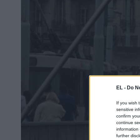
EL -
Do No
If you wish 
sensitive in
confirm you
continue se
information 
further disc