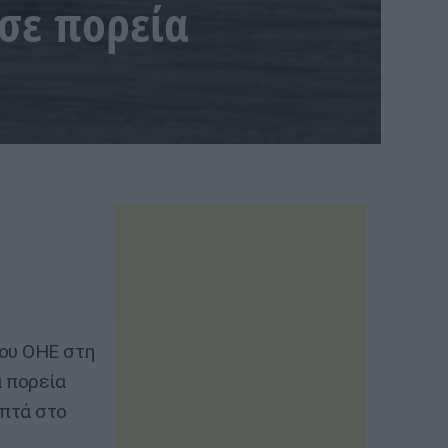
 σε πορεία
του ΟΗΕ στη
α πορεία
Επτά στο