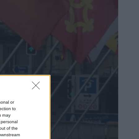
sonal or
ection to
ou may
 personal
out of the
 downstream