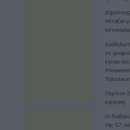
Δημοσιογρ
πέταξαν μ
αστυνομία
Διαδηλωτέ
σε γραφε
έγιναν κα
Pricewate
Τηλεπικοι
Περίπου 2
ειρηνική.
Οι διαδηλ
της G7, π