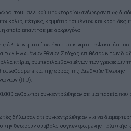
άφοι του Γαλλικού Πρακτορείου ανέφεραν πως δια
πουκάλια, πέτρες, κομμάτια τσιμέντου και κροτίδες 
, η οποία απάντησε με δακρυγόνα.
ς έβαλαν φωτιά σε ένα αυτοκίνητο Tesla και έσπασ
ία των Ηνωμένων Εθνών. Στόχος επιθέσεων των δι
ι άλλα κτίρια, συμπεριλαμβανομένων των γραφείων τ
rhouseCoopers και της έδρας της Διεθνούς Ένωσης
νωνιών (ITU).
0.000 άνθρωποι συγκεντρώθηκαν σε μια πορεία που 
ωτές δήλωσαν ότι συγκεντρώθηκαν για να διαμαρτυρ
ου την θεωρούν σύμβολο συγκεντρωμένης πολιτικής κ