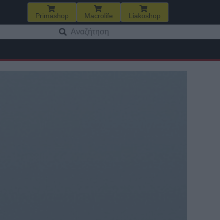
Primashop
Macrolife
Liakoshop
Αναζήτηση
για: