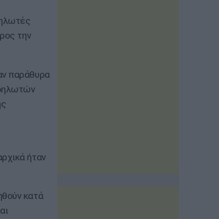
δηλωτές
προς την
αν παράθυρα
αδηλωτών
ης
αρχικά ήταν
ηθούν κατά
αι