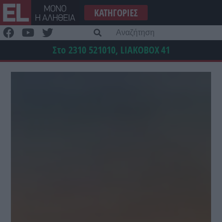
Μετάβαση
ΚΑΤΗΓΟΡΊΕΣ
στο
περιεχόμενο
Α
γι
Στο 2310 521010, LIAKOBOX
41