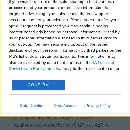
If you wish to opt-out of the sale, sharing to third parties, or
στο 3,5% του ΑΕΠ το 2027
processing of your personal or sensitive information for
targeted advertising by us, please use the below opt-out
Αντίθετη πορεία ακολουθούν σύμφωνα με την
section to confirm your selection. Please note that after your
Κομισιόν το χρέος σε Ελλάδα και ευρωζώνη.
opt-out request is processed you may continue seeing
interest-based ads based on personal information utilized by
Στη χώρα μας το χρέος ως ποσοστό του ΑΕΠ θα
us or personal information disclosed to third parties prior to
εξακολουθήσει να μειώνεται σημαντικά παρά
your opt-out. You may separately opt-out of the further
τις αναθεωρήσεις της Ευρωπαϊκής Επιτροπής,
disclosure of your personal information by third parties on the
ενώ θα αυξάνεται σε ΕΕ και ευρωζώνη.
IAB’s list of downstream participants. This information may
also be disclosed by us to third parties on the
IAB’s List of
Ειδικότερα προβλέπεται ότι το δημόσιο χρέος
Downstream Participants
that may further disclose it to other
της Ελλάδα από 146,1% του ΑΕΠ το 2025 θα
third parties.
μειωθεί στο 140,7% το 2026 για να περιοριστεί
CONFIRM
στο 134,4% το 2027. Στην ΕΕ το χρέος από 82,8%
του ΑΕΠ το 2025 προβλέπεται να ανέλθει στο
84,2% το 2026 και στο 85,3% του ΑΕΠ το 2027.
Data Deletion
Data Access
Privacy Policy
Αντίστοιχα ο μέσος όρος του δημόσιου χρέους στη
ευρωζώνη από 88,7% του ΑΕΠ το 2025
προβλέπεται να ανέλθει στο 90,2% του ΑΕΠ το