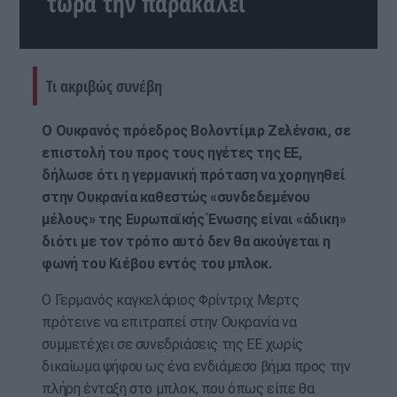
τώρα την παρακαλεί
Τι ακριβώς συνέβη
Ο Ουκρανός πρόεδρος Βολοντίμιρ Ζελένσκι, σε
επιστολή του προς τους ηγέτες της ΕΕ,
δήλωσε ότι η γερμανική πρόταση να χορηγηθεί
στην Ουκρανία καθεστώς «συνδεδεμένου
μέλους» της Ευρωπαϊκής Ένωσης είναι «άδικη»
διότι με τον τρόπο αυτό δεν θα ακούγεται η
φωνή του Κιέβου εντός του μπλοκ.
Ο Γερμανός καγκελάριος Φρίντριχ Μερτς
πρότεινε να επιτραπεί στην Ουκρανία να
συμμετέχει σε συνεδριάσεις της ΕΕ χωρίς
δικαίωμα ψήφου ως ένα ενδιάμεσο βήμα προς την
πλήρη ένταξη στο μπλοκ, που όπως είπε θα