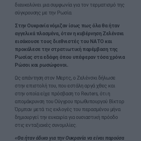
διευκολύνει μια συμφωνία για τον τερματισμό της
σύγκρουσης με την Ρωσία.
Στην Ουκρανία νόμιζαν ίσως πως όλα θα ήταν
αγγελικά πλασμένα, όταν η κυβέρνηση Ζελένσκι
εισάκουσε τους διεθνιστές του ΝΑΤΟ και
προκάλεσε την στρατιωτική παρέμβαση της
Ρωσίας στα εδάφη όπου υπέφεραν τόσα χρόνια
Ρώσοι και ρωσώφονοι.
Ως απάντηση στον Μερτς, ο Ζελένσκι δήλωσε
στην επιστολή του, που εστάλη αργά χθες και
στην οποία είχε πρόσβαση το Reuters, ότι η
απομάκρυνση του Ούγγρου πρωθυπουργού Βίκτορ
Όρμπαν μετά τις εκλογές του περασμένου μήνα
δημιουργεί την ευκαιρία για ουσιαστική πρόοδο
στις ενταξιακές συνομιλίες.
«Θα ήταν άδικο για την Ουκρανία να είναι παρούσα