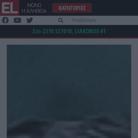
Μετάβαση
ΚΑΤΗΓΟΡΊΕΣ
στο
περιεχόμενο
Α
γι
Στο 2310 521010, LIAKOBOX
41