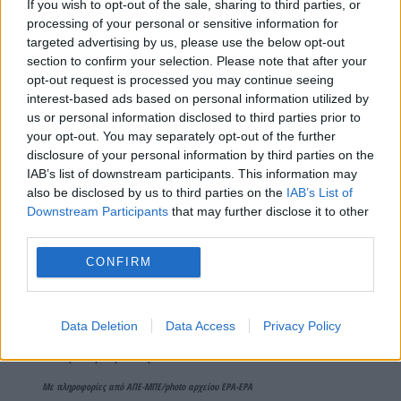
If you wish to opt-out of the sale, sharing to third parties, or
processing of your personal or sensitive information for
«Υπερασπιζόμαστε την Ευρώπη –πλήρως, όχι
targeted advertising by us, please use the below opt-out
μερικώς, και όχι με ημίμετρα»,
δήλωσε.
«Η
section to confirm your selection. Please note that after your
opt-out request is processed you may continue seeing
Ουκρανία αξίζει μια δίκαιη προσέγγιση και ίσα
interest-based ads based on personal information utilized by
δικαιώματα εντός της Ευρώπης»
, υπογραμμίστηκε.
us or personal information disclosed to third parties prior to
your opt-out. You may separately opt-out of the further
Η Ουκρανία, ωστόσο, είναι μια καθημαγμένη χώρα
disclosure of your personal information by third parties on the
και οι διαδικασίες είναι χρονοβόρες, προκειμένου
IAB’s list of downstream participants. This information may
να πληροί τις προϋποθέσεις ένταξης στην
also be disclosed by us to third parties on the
IAB’s List of
Ευρωπαϊκή Ένωση. Για παράδειγμα, η ανοικοδόμηση
Downstream Participants
that may further disclose it to other
της χώρας είναι μια υπόθεση που θα πάρει χρόνο
third parties.
και είναι βασικό προαπαιτούμενο για να γίνει
CONFIRM
μέλος της Ένωσης.
Επιπλέον ουδείς γνωρίζει ποιά θα είναι εδαφικά η
Data Deletion
Data Access
Privacy Policy
νέα Ουκρανία και ποιό κομμάτι της θα ανήκει στην
Ενωμένη Ευρώπη.
Με πληροφορίες από ΑΠΕ-ΜΠΕ/photo αρχείου EPA-EPA